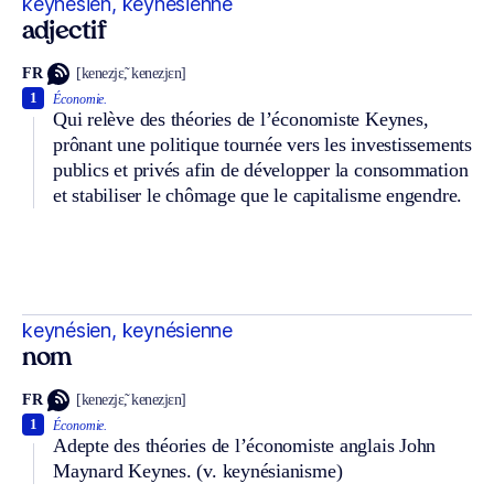
keynésien, keynésienne
adjectif
FR
[kenezjɛ̃, kenezjɛn]
1
Économie.
Qui relève des théories de l’économiste Keynes,
prônant une politique tournée vers les investissements
publics et privés afin de développer la consommation
et stabiliser le chômage que le capitalisme engendre.
keynésien, keynésienne
nom
FR
[kenezjɛ̃, kenezjɛn]
1
Économie.
Adepte des théories de l’économiste anglais John
Maynard Keynes.
(v. keynésianisme)