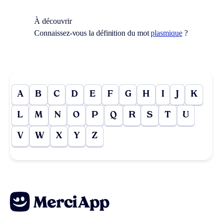
À découvrir
Connaissez-vous la définition du mot
plasmique
?
A
B
C
D
E
F
G
H
I
J
K
L
M
N
O
P
Q
R
S
T
U
V
W
X
Y
Z