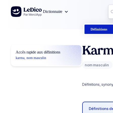
Aller au contenu
Co
Dictionnaire
0
r
Définitions
Karm
Accès rapide aux définitions
karma, nom masculin
nom masculin
Définitions, synon
Définitions 