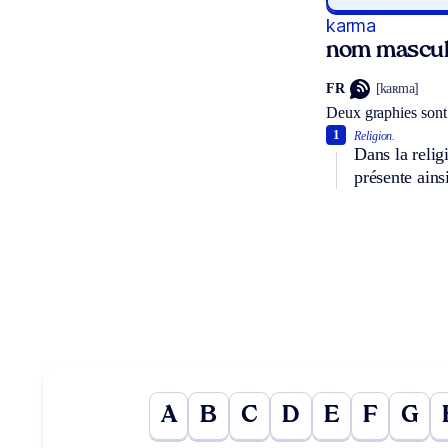
karma
nom mascul
FR
[kaʀma]
Deux graphies sont
1
Religion.
Dans la relig
présente ains
A
B
C
D
E
F
G