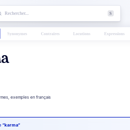
mmencez à chercher un mot dans le dictionnaire :
S
esults found.
Synonymes
Contraires
Locutions
Expressions
a
ymes, exemples en français
de
“karma“