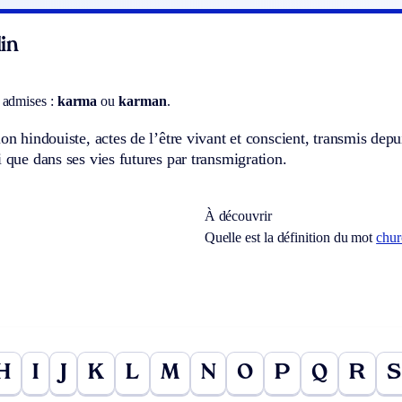
in
 admises :
karma
ou
karman
.
ion hindouiste, actes de l’être vivant et conscient, transmis depu
i que dans ses vies futures par transmigration.
À découvrir
Quelle est la définition du mot
chur
H
I
J
K
L
M
N
O
P
Q
R
S