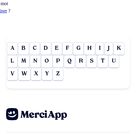
 mot
iner
?
A
B
C
D
E
F
G
H
I
J
K
L
M
N
O
P
Q
R
S
T
U
V
W
X
Y
Z