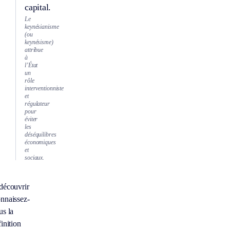
capital.
Le
keynésianisme
(ou
keynésisme)
attribue
à
l’État
un
rôle
interventionniste
et
régulateur
pour
éviter
les
déséquilibres
économiques
et
sociaux.
découvrir
nnaissez-
us la
inition