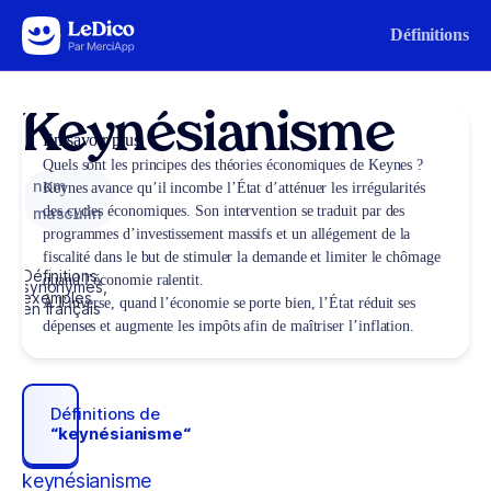
Aller au contenu
Définitions
Keynésianisme
En savoir plus
Quels sont les principes des théories économiques de Keynes ?
nom
Keynes avance qu’il incombe l’État d’atténuer les irrégularités
des cycles économiques. Son intervention se traduit par des
masculin
programmes d’investissement massifs et un allégement de la
fiscalité dans le but de stimuler la demande et limiter le chômage
Définitions,
quand l’économie ralentit.
synonymes,
exemples
À l’inverse, quand l’économie se porte bien, l’État réduit ses
en français
dépenses et augmente les impôts afin de maîtriser l’inflation.
Définitions de
“keynésianisme“
keynésianisme