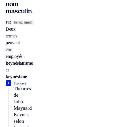
nom
masculin
FR
[kenezjanism]
Deux
termes
peuvent
être
employés :
keynésianisme
et
keynésisme
.
1
Économie.
Théories
de
John
Maynard
Keynes
selon