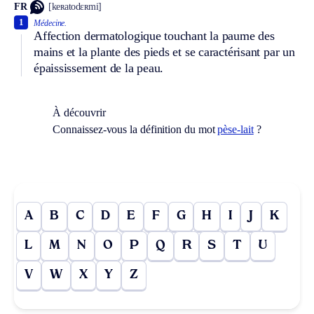
FR
[keʀatodɛʀmi]
1
Médecine.
Affection dermatologique touchant la paume des
mains et la plante des pieds et se caractérisant par un
épaississement de la peau.
À découvrir
Connaissez-vous la définition du mot
pèse-lait
?
A
B
C
D
E
F
G
H
I
J
K
L
M
N
O
P
Q
R
S
T
U
V
W
X
Y
Z