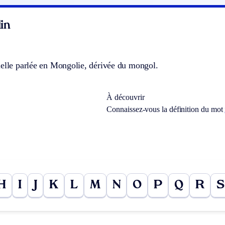
in
ielle parlée en Mongolie, dérivée du mongol.
À découvrir
Connaissez-vous la définition du mot
H
I
J
K
L
M
N
O
P
Q
R
S