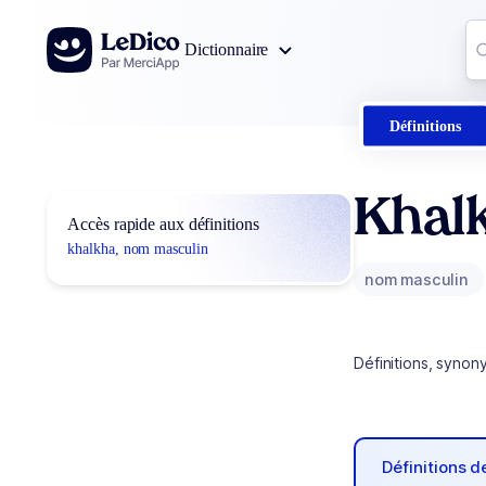
Aller au contenu
Co
Dictionnaire
0
r
Définitions
Khal
Accès rapide aux définitions
khalkha, nom masculin
nom masculin
Définitions, synon
Définitions 