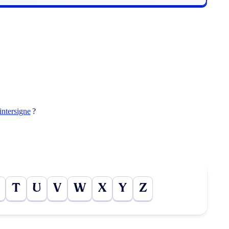
intersigne
?
T
U
V
W
X
Y
Z