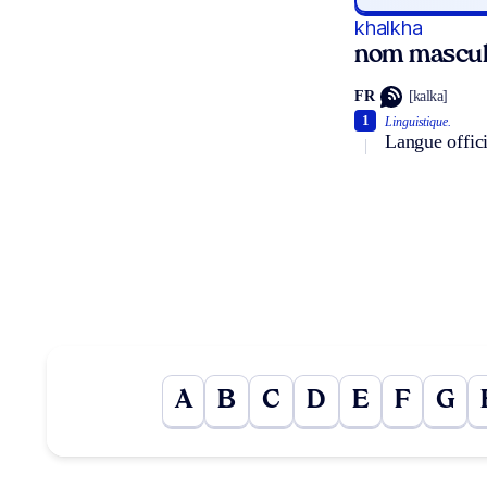
khalkha
nom mascul
FR
[kalka]
1
Linguistique.
Langue offic
A
B
C
D
E
F
G