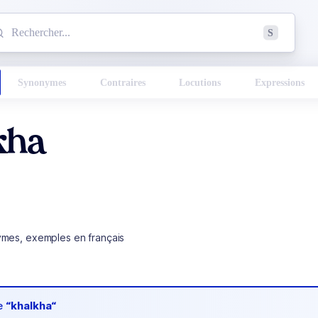
mmencez à chercher un mot dans le dictionnaire :
S
esults found.
Synonymes
Contraires
Locutions
Expressions
kha
ymes, exemples en français
de
“khalkha“