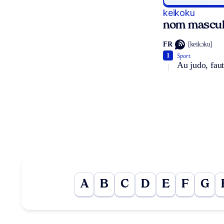
keikoku
nom masculi
FR
[keikɔku]
1
Sport.
Au judo, faut
A
B
C
D
E
F
G