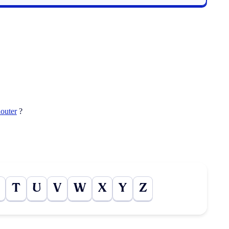
louter
?
T
U
V
W
X
Y
Z