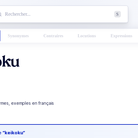
mmencez à chercher un mot dans le dictionnaire :
S
esults found.
Synonymes
Contraires
Locutions
Expressions
oku
ymes, exemples en français
de
“keikoku“