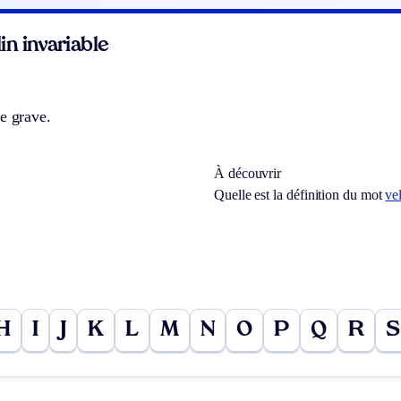
n invariable
e grave.
À découvrir
Quelle est la définition du mot
ve
H
I
J
K
L
M
N
O
P
Q
R
S