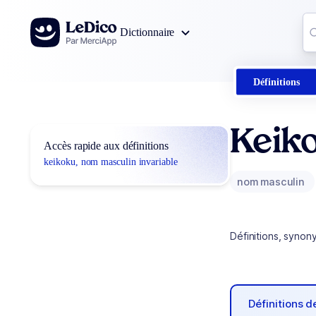
Aller au contenu
Co
Dictionnaire
0
r
Définitions
Keik
Accès rapide aux définitions
keikoku, nom masculin invariable
nom masculin
Définitions, synon
Définitions 