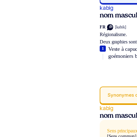
kabig
nom mascul
FR
[kabik]
Régionalisme.
Deux graphies sont
Veste à capuc
1
goémoniers b
Synonymes 
kabig
nom mascul
Sens principau
[Sens commun]