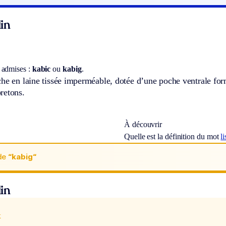
in
 admises :
kabic
ou
kabig
.
he en laine tissée imperméable, dotée d’une poche ventrale for
retons.
À découvrir
Quelle est la définition du mot
li
de
“kabig“
in
x