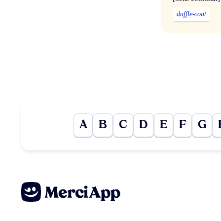
duffle-coat
A
B
C
D
E
F
G