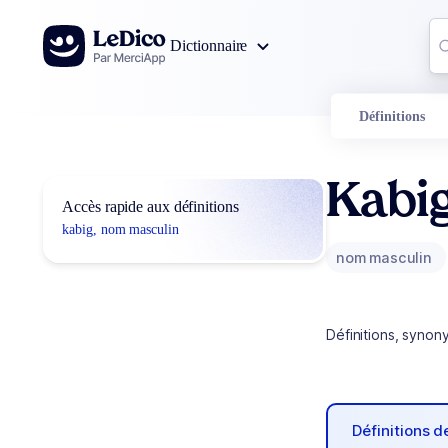
Aller au contenu
Co
Dictionnaire
0
r
Définitions
Kabi
Accès rapide aux définitions
kabig, nom masculin
nom masculin
Définitions, synon
Définitions 