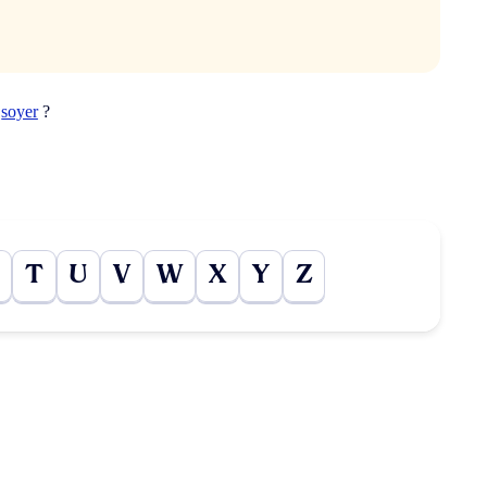
t
soyer
?
T
U
V
W
X
Y
Z