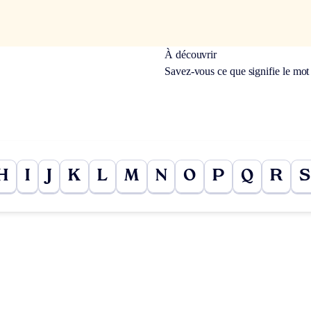
À découvrir
Savez-vous ce que signifie le mo
H
I
J
K
L
M
N
O
P
Q
R
S