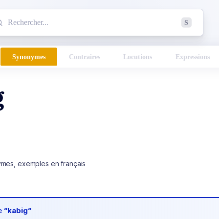
mmencez à chercher un mot dans le dictionnaire :
S
esults found.
Synonymes
Contraires
Locutions
Expressions
g
ymes, exemples en français
de
“kabig“