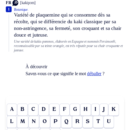
FR
[kakipɔm]
1
Botanique.
Variété de plaquemine qui se consomme dès sa
récolte, qui se différencie du kaki classique par sa
non-astringence, sa fermeté, son croquant et sa chair
douce et juteuse.
Une variété de kakis-pommes, élaborée en Espagne et nommée Persimon®,
reconnaissable par sa teinte orangée, est très réputée pour sa chair croquante et
juteuse.
À découvrir
Savez-vous ce que signifie le mot
déballer
?
A
B
C
D
E
F
G
H
I
J
K
L
M
N
O
P
Q
R
S
T
U