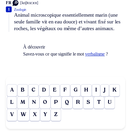
FR
[kɑ̃ptozɔɛʀ]
1
Zoologie.
Animal microscopique essentiellement marin (une
seule famille vit en eau douce) et vivant fixé sur les
roches, les végétaux ou même d’autres animaux.
À découvrir
Savez-vous ce que signifie le mot
verbalisme
?
A
B
C
D
E
F
G
H
I
J
K
L
M
N
O
P
Q
R
S
T
U
V
W
X
Y
Z