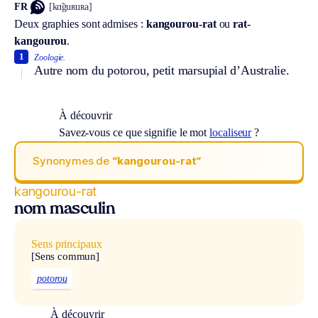
FR
[kɑ̃guʀuʀa]
Deux graphies sont admises :
kangourou-rat
ou
rat-
kangourou
.
1
Zoologie.
Autre nom du potorou, petit marsupial d’Australie.
À découvrir
Savez-vous ce que signifie le mot
localiseur
?
Synonymes de
“kangourou-rat“
kangourou-rat
nom masculin
Sens principaux
[Sens commun]
potorou
À découvrir