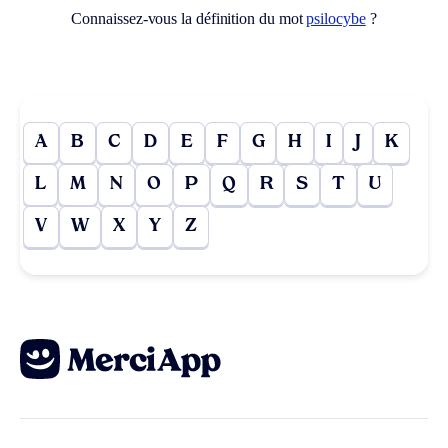
Connaissez-vous la définition du mot
psilocybe
?
A
B
C
D
E
F
G
H
I
J
K
L
M
N
O
P
Q
R
S
T
U
V
W
X
Y
Z