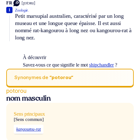
FR
[pɔtɔʀu]
1
Zoologie.
Petit marsupial australien, caractérisé par un long
museau et une longue queue épaisse. Il est aussi
nommé rat-kangourou à long nez ou kangourou-rat à
long nez.
À découvrir
Savez-vous ce que signifie le mot
shipchandler
?
Synonymes de
“potorou“
potorou
nom masculin
Sens principaux
[Sens commun]
kangourou-rat