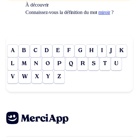
À découvrir
Connaissez-vous la définition du mot
miroir
?
A
B
C
D
E
F
G
H
I
J
K
L
M
N
O
P
Q
R
S
T
U
V
W
X
Y
Z