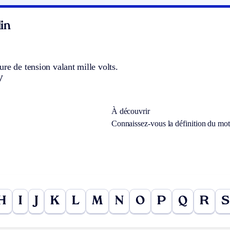
in
re de tension valant mille volts.
V
À découvrir
Connaissez-vous la définition du mo
H
I
J
K
L
M
N
O
P
Q
R
S