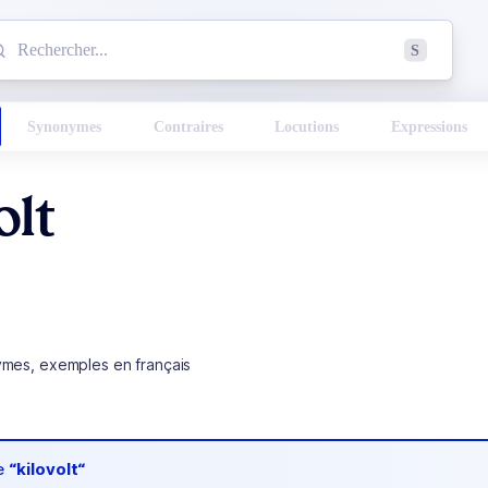
mmencez à chercher un mot dans le dictionnaire :
S
esults found.
Synonymes
Contraires
Locutions
Expressions
olt
ymes, exemples en français
de
“kilovolt“