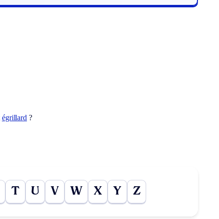
t
égrillard
?
T
U
V
W
X
Y
Z