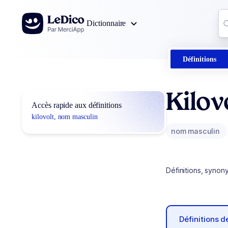
Aller au contenu
Co
Dictionnaire
0
r
Définitions
Kilov
Accès rapide aux définitions
kilovolt, nom masculin
nom masculin
Définitions, synon
Définitions 