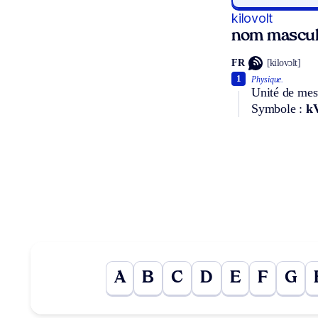
kilovolt
nom mascul
FR
[kilovɔlt]
1
Physique.
Unité de mesu
Symbole :
k
A
B
C
D
E
F
G