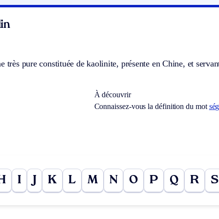
in
e très pure constituée de kaolinite, présente en Chine, et servant
À découvrir
Connaissez-vous la définition du mot
ség
H
I
J
K
L
M
N
O
P
Q
R
S