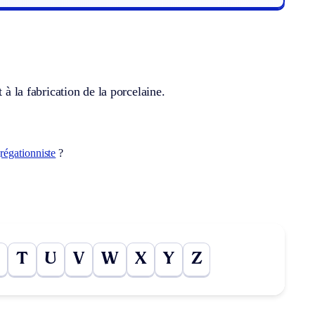
 à la fabrication de la porcelaine.
régationniste
?
T
U
V
W
X
Y
Z