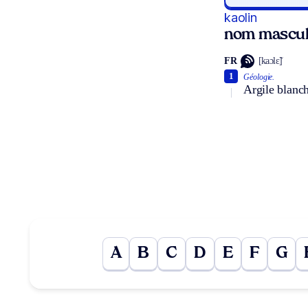
kaolin
nom mascul
FR
[kaɔlɛ̃]
1
Géologie.
Argile blanch
A
B
C
D
E
F
G