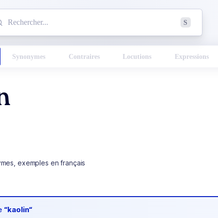
mmencez à chercher un mot dans le dictionnaire :
S
esults found.
Synonymes
Contraires
Locutions
Expressions
n
ymes, exemples en français
de
“kaolin“