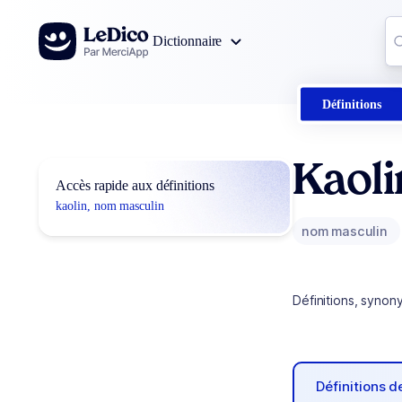
Aller au contenu
Co
Dictionnaire
0
r
Définitions
Kaoli
Accès rapide aux définitions
kaolin, nom masculin
nom masculin
Définitions, synon
Définitions 