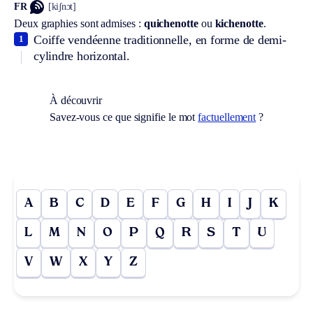
FR
[kiʃnɔt]
Deux graphies sont admises :
quichenotte
ou
kichenotte
.
Coiffe vendéenne traditionnelle, en forme de demi-
1
cylindre horizontal.
À découvrir
Savez-vous ce que signifie le mot
factuellement
?
A
B
C
D
E
F
G
H
I
J
K
L
M
N
O
P
Q
R
S
T
U
V
W
X
Y
Z