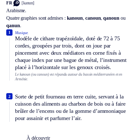
FR
[kanun]
Arabisme.
Quatre graphies sont admises :
kanoun
,
canoun
,
qanoun
ou
qanun
.
1
Musique.
Modèle de cithare trapézoïdale, doté de 72 à 75
cordes, groupées par trois, dont on joue par
pincement avec deux médiators en corne fixés à
chaque index par une bague de métal, l’instrument
placé à l’horizontale sur les genoux croisés.
Le kanoun (ou canoun) est répandu autour du bassin méditerranéen et en
Arménie.
Sorte de petit fourneau en terre cuite, servant à la
2
cuisson des aliments au charbon de bois ou à faire
brûler de l’encens ou de la gomme d’ammoniaque
pour assainir et parfumer l’air.
À découvrir