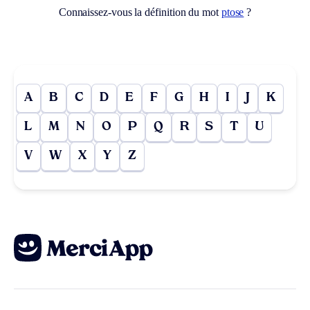
Connaissez-vous la définition du mot
ptose
?
A
B
C
D
E
F
G
H
I
J
K
L
M
N
O
P
Q
R
S
T
U
V
W
X
Y
Z