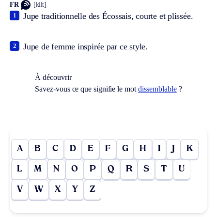
FR
[kilt]
Jupe traditionnelle des Écossais, courte et plissée.
1
Jupe de femme inspirée par ce style.
2
À découvrir
Savez-vous ce que signifie le mot
dissemblable
?
A
B
C
D
E
F
G
H
I
J
K
L
M
N
O
P
Q
R
S
T
U
V
W
X
Y
Z