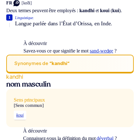
FR
[kɑ̃di]
Deux termes peuvent être employés :
kandhi
et
koui
(
kui
).
1
Linguistique.
Langue parlée dans l’État d’Orissa, en Inde.
À découvrir
Savez-vous ce que signifie le mot
sand-wedge
?
Synonymes de
“kandhi“
kandhi
nom masculin
Sens principaux
[Sens commun]
koui
À découvrir
Connaissez-vous la définition du mot
déverbal
?