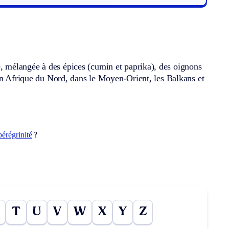
 mélangée à des épices (cumin et paprika), des oignons
 en Afrique du Nord, dans le Moyen-Orient, les Balkans et
pérégrinité
?
T
U
V
W
X
Y
Z