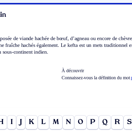
in
posée de viande hachée de bœuf, d’agneau ou encore de chèvre,
he fraîche hachés également. Le kefta est un mets traditionnel
u sous-continent indien.
À découvrir
Connaissez-vous la définition du mot
H
I
J
K
L
M
N
O
P
Q
R
S