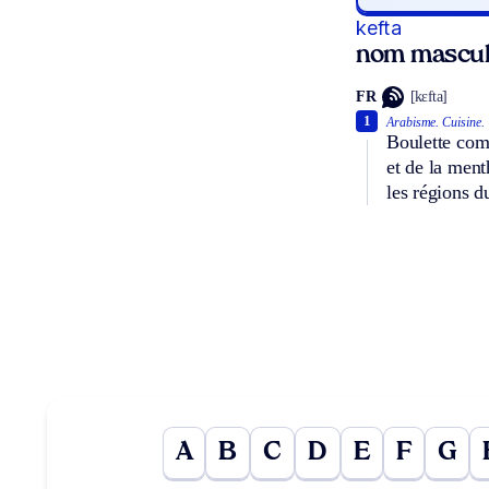
kefta
nom mascul
FR
[kɛfta]
1
Arabisme.
Cuisine.
Boulette com
et de la ment
les régions d
A
B
C
D
E
F
G