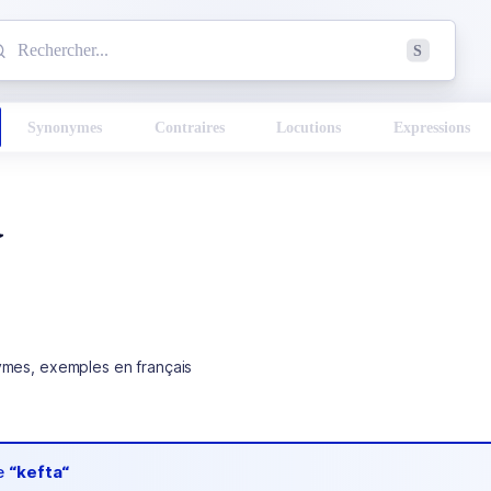
mmencez à chercher un mot dans le dictionnaire :
S
esults found.
Synonymes
Contraires
Locutions
Expressions
a
ymes, exemples en français
de
“kefta“