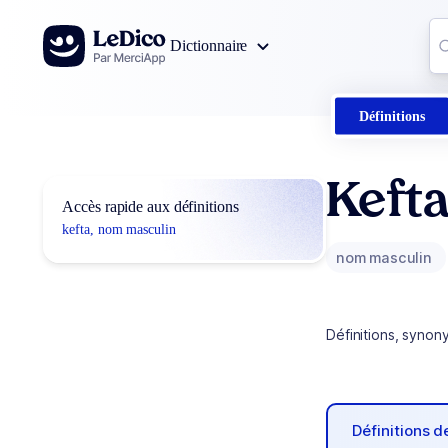
Aller au contenu
Co
Dictionnaire
0
r
Définitions
Keft
Accès rapide aux définitions
kefta, nom masculin
nom masculin
Définitions, synon
Définitions 