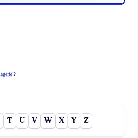
agerie
?
T
U
V
W
X
Y
Z