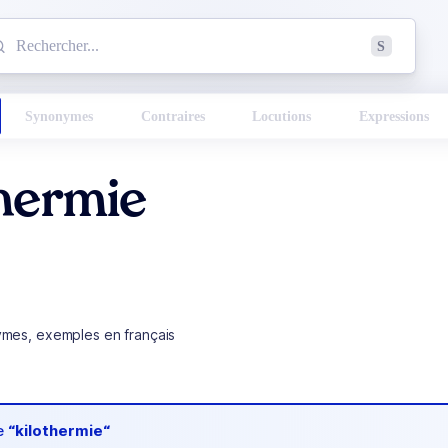
mmencez à chercher un mot dans le dictionnaire :
S
esults found.
Synonymes
Contraires
Locutions
Expressions
thermie
ymes, exemples en français
de
“kilothermie“