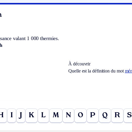
n
sance valant 1 000 thermies.
h
À découvrir
Quelle est la définition du mot
mén
H
I
J
K
L
M
N
O
P
Q
R
S