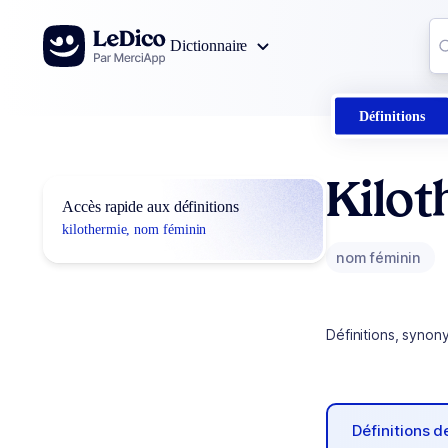
Aller au contenu
Co
Dictionnaire
0
r
Définitions
Kilo
Accès rapide aux définitions
kilothermie, nom féminin
nom féminin
Définitions, synon
Définitions 