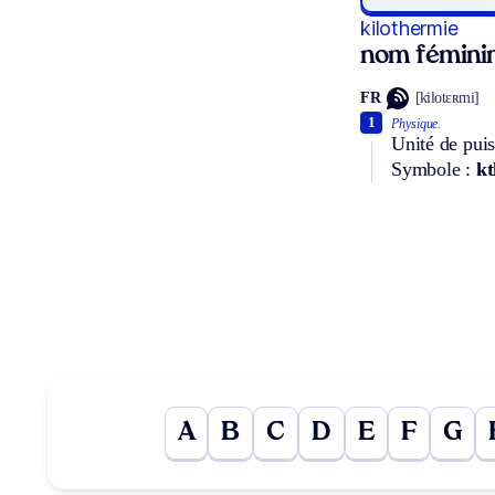
kilothermie
nom fémini
FR
[kilotɛʀmi]
1
Physique.
Unité de puis
Symbole :
kt
A
B
C
D
E
F
G