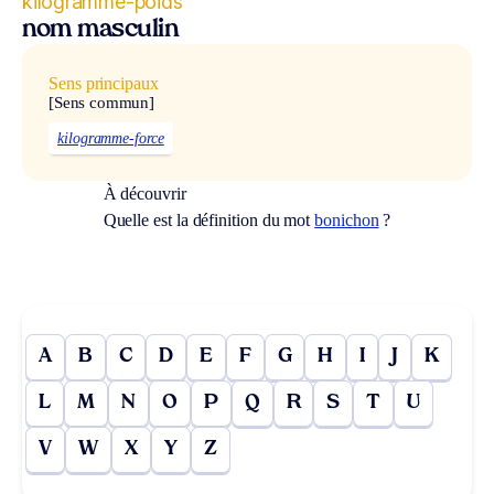
kilogramme-poids
nom masculin
Sens principaux
[Sens commun]
kilogramme-force
À découvrir
Quelle est la définition du mot
bonichon
?
A
B
C
D
E
F
G
H
I
J
K
L
M
N
O
P
Q
R
S
T
U
V
W
X
Y
Z