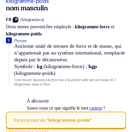
kilogramme-poids
nom masculin
FR
[kilogʀampwa]
Deux termes peuvent être employés :
kilogramme-force
et
kilogramme-poids
.
1
Physique.
Ancienne unité de mesure de force et de masse, qui
n’appartenait pas au système international, remplacée
depuis par le décanewton.
Symbole :
kg
(kilogramme-force) ;
kgp
(kilogramme-poids)
Cette mesure équivaut à la force due à la gravité subie par une masse de 1
kilogramme située à Paris.
À découvrir
Savez-vous ce que signifie le mot
casteur
?
Synonymes de
“kilogramme-poids“