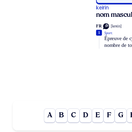
keirin
nom masculi
FR
[keʀin]
1
Sport.
Épreuve de cy
nombre de tou
A
B
C
D
E
F
G