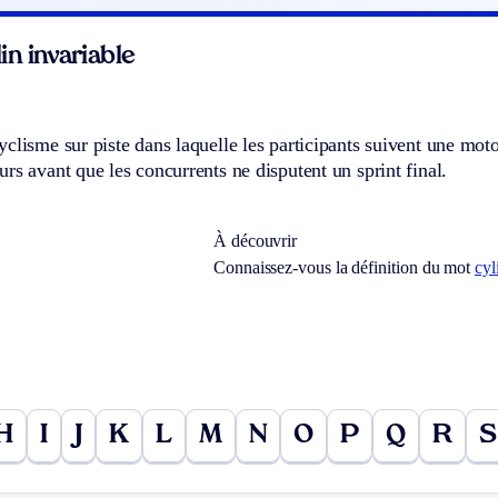
n invariable
clisme sur piste dans laquelle les participants suivent une motoc
rs avant que les concurrents ne disputent un sprint final.
À découvrir
Connaissez-vous la définition du mot
cyl
H
I
J
K
L
M
N
O
P
Q
R
S