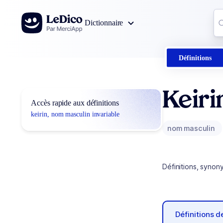
Aller au contenu
Co
Dictionnaire
0
r
Définitions
Keiri
Accès rapide aux définitions
keirin, nom masculin invariable
nom masculin
Définitions, synon
Définitions 