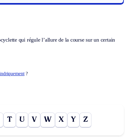
yclette qui régule l’allure de la course sur un certain
indriquement
?
T
U
V
W
X
Y
Z