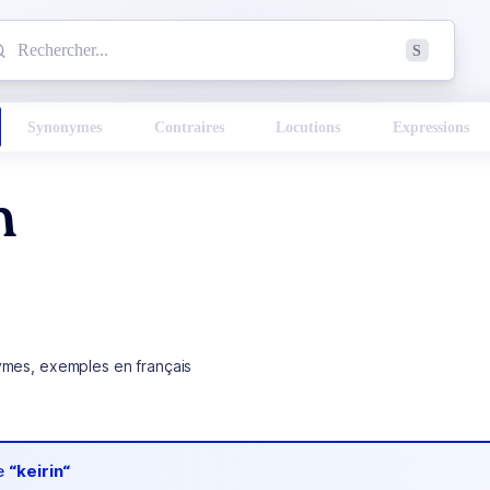
mmencez à chercher un mot dans le dictionnaire :
S
esults found.
Synonymes
Contraires
Locutions
Expressions
n
ymes, exemples en français
de
“keirin“