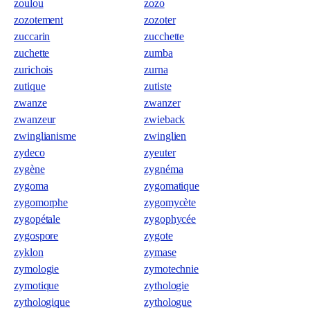
zoulou
zozo
zozotement
zozoter
zuccarin
zucchette
zuchette
zumba
zurichois
zurna
zutique
zutiste
zwanze
zwanzer
zwanzeur
zwieback
zwinglianisme
zwinglien
zydeco
zyeuter
zygène
zygnéma
zygoma
zygomatique
zygomorphe
zygomycète
zygopétale
zygophycée
zygospore
zygote
zyklon
zymase
zymologie
zymotechnie
zymotique
zythologie
zythologique
zythologue