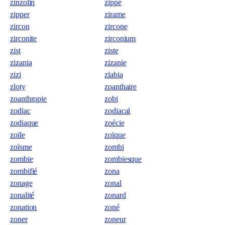
zinzolin
zippé
zipper
zirame
zircon
zircone
zirconite
zirconium
zist
ziste
zizania
zizanie
zizi
zlabia
zloty
zoanthaire
zoanthropie
zobi
zodiac
zodiacal
zodiaque
zoécie
zoïle
zoïque
zoïsme
zombi
zombie
zombiesque
zombifié
zona
zonage
zonal
zonalité
zonard
zonation
zoné
zoner
zoneur