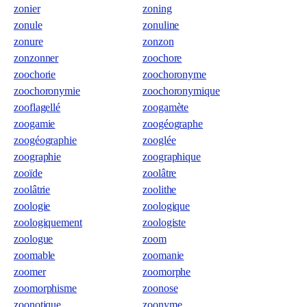
zonier
zoning
zonule
zonuline
zonure
zonzon
zonzonner
zoochore
zoochorie
zoochoronyme
zoochoronymie
zoochoronymique
zooflagellé
zoogamète
zoogamie
zoogéographe
zoogéographie
zooglée
zoographie
zoographique
zooïde
zoolâtre
zoolâtrie
zoolithe
zoologie
zoologique
zoologiquement
zoologiste
zoologue
zoom
zoomable
zoomanie
zoomer
zoomorphe
zoomorphisme
zoonose
zoonotique
zoonyme