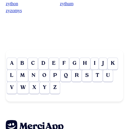
zython
zythum
zyzomys
A
B
C
D
E
F
G
H
I
J
K
L
M
N
O
P
Q
R
S
T
U
V
W
X
Y
Z