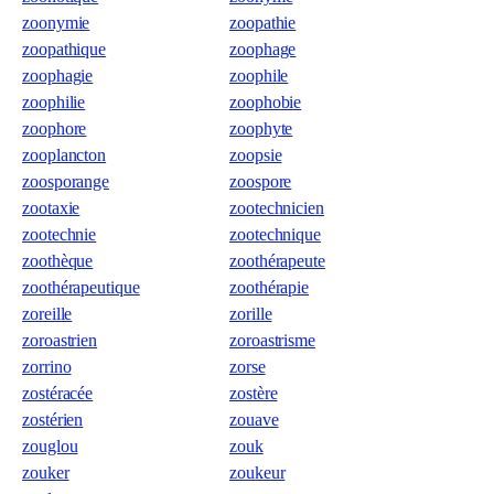
zoonymie
zoopathie
zoopathique
zoophage
zoophagie
zoophile
zoophilie
zoophobie
zoophore
zoophyte
zooplancton
zoopsie
zoosporange
zoospore
zootaxie
zootechnicien
zootechnie
zootechnique
zoothèque
zoothérapeute
zoothérapeutique
zoothérapie
zoreille
zorille
zoroastrien
zoroastrisme
zorrino
zorse
zostéracée
zostère
zostérien
zouave
zouglou
zouk
zouker
zoukeur