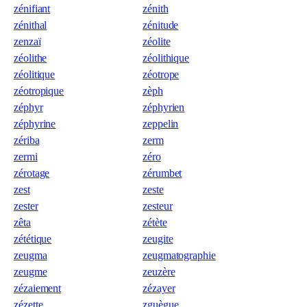
zénifiant
zénith
zénithal
zénitude
zenzaï
zéolite
zéolithe
zéolithique
zéolitique
zéotrope
zéotropique
zèph
zéphyr
zéphyrien
zéphyrine
zeppelin
zériba
zerm
zermi
zéro
zérotage
zérumbet
zest
zeste
zester
zesteur
zêta
zétète
zététique
zeugite
zeugma
zeugmatographie
zeugme
zeuzère
zézaiement
zézayer
zézette
zguègue