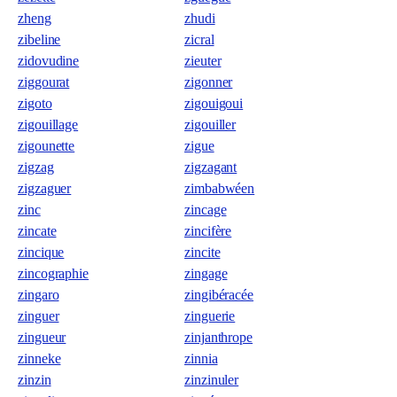
zheng
zhudi
zibeline
zicral
zidovudine
zieuter
ziggourat
zigonner
zigoto
zigouigoui
zigouillage
zigouiller
zigounette
zigue
zigzag
zigzagant
zigzaguer
zimbabwéen
zinc
zincage
zincate
zincifère
zincique
zincite
zincographie
zingage
zingaro
zingibéracée
zinguer
zinguerie
zingueur
zinjanthrope
zinneke
zinnia
zinzin
zinzinuler