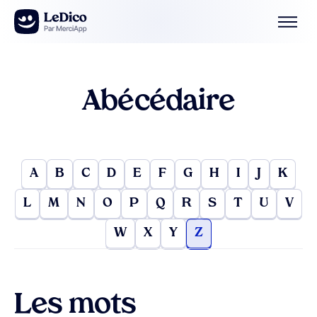
Aller au contenu
Abécédaire
A
B
C
D
E
F
G
H
I
J
K
L
M
N
O
P
Q
R
S
T
U
V
W
X
Y
Z
Les mots