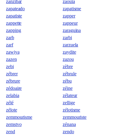
zanzibar
zaouïa
zapateado
zapatisme
zapatiste
zapper
zappette
zappeur
zapping
zaraguina
zarb
zarbi
zarf
zarzuela
zawiya
zaydite
zazen
zazou
zebi
zèbre
zébrer
zébrule
zébrure
zébu
zédoaire
zéine
zelabia
zélateur
zélé
zellige
zélote
zélotisme
zemmourisme
zemmouriste
zemstvo
zénana
zend
zendo