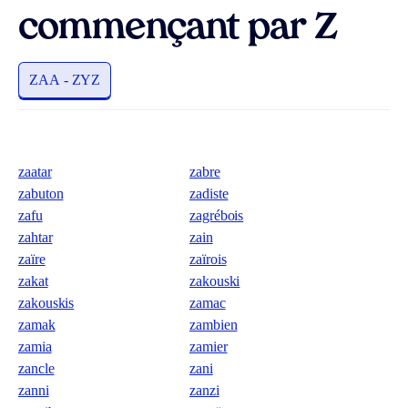
commençant par Z
ZAA - ZYZ
zaatar
zabre
zabuton
zadiste
zafu
zagrébois
zahtar
zain
zaïre
zaïrois
zakat
zakouski
zakouskis
zamac
zamak
zambien
zamia
zamier
zancle
zani
zanni
zanzi