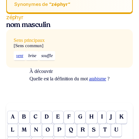
Synonymes de
“zéphyr“
zéphyr
nom masculin
Sens principaux
[Sens commun]
vent
brise
souffle
À découvrir
Quelle est la définition du mot
arabisme
?
A
B
C
D
E
F
G
H
I
J
K
L
M
N
O
P
Q
R
S
T
U