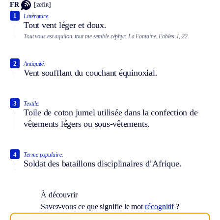
FR
[zefiʀ]
1
Littérature.
Tout vent léger et doux.
Tout vous est aquilon, tout me semble zéphyr, La Fontaine, Fables, I, 22.
2
Antiquité.
Vent soufflant du couchant équinoxial.
3
Textile.
Toile de coton jumel utilisée dans la confection de
vêtements légers ou sous-vêtements.
4
Terme populaire.
Soldat des bataillons disciplinaires d’Afrique.
À découvrir
Savez-vous ce que signifie le mot
récognitif
?