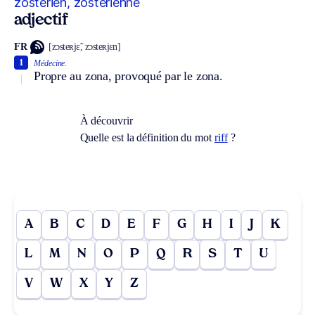
zostérien, zostérienne
adjectif
FR
[zɔsteʀjɛ̃, zɔsteʀjɛn]
1
Médecine.
Propre au zona, provoqué par le zona.
À découvrir
Quelle est la définition du mot
riff
?
A
B
C
D
E
F
G
H
I
J
K
L
M
N
O
P
Q
R
S
T
U
V
W
X
Y
Z