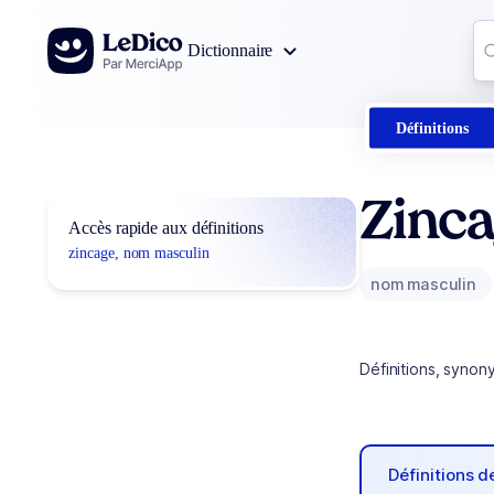
Aller au contenu
Co
Dictionnaire
0
r
Définitions
Zinc
Accès rapide aux définitions
zincage, nom masculin
nom masculin
Définitions, synon
Définitions 