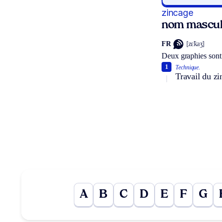
zincage
nom mascul
FR
[zɛ̃kaʒ]
Deux graphies sont
1
Technique.
Travail du zi
A
B
C
D
E
F
G