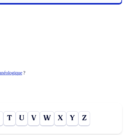
anéologique
?
T
U
V
W
X
Y
Z