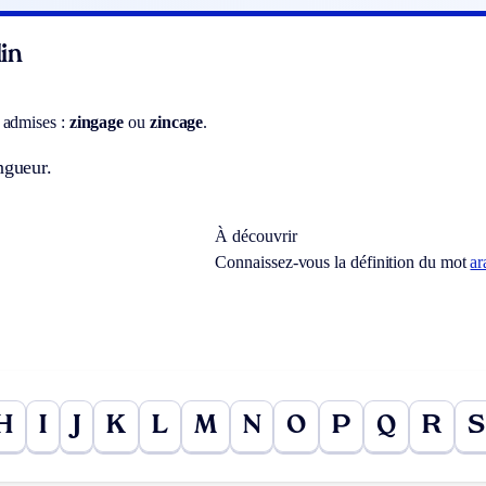
in
 admises :
zingage
ou
zincage
.
ngueur.
À découvrir
Connaissez-vous la définition du mot
ar
H
I
J
K
L
M
N
O
P
Q
R
S