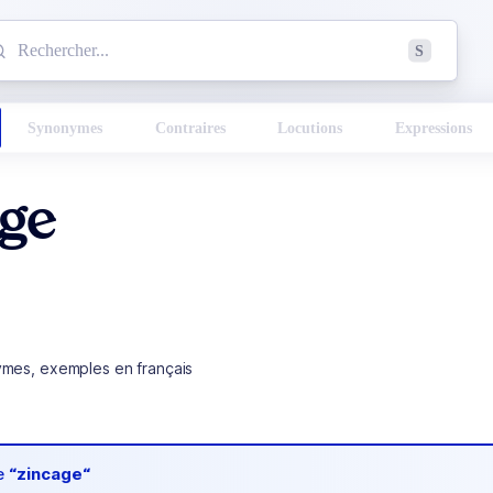
mmencez à chercher un mot dans le dictionnaire :
S
esults found.
Synonymes
Contraires
Locutions
Expressions
age
ymes, exemples en français
de
“zincage“