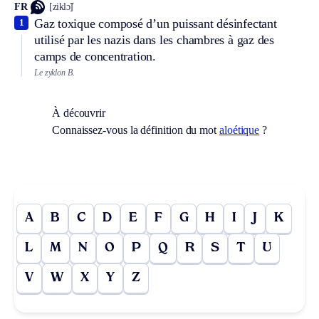
FR
[ziklɔ̃]
Gaz toxique composé d’un puissant désinfectant
1
utilisé par les nazis dans les chambres à gaz des
camps de concentration.
Le zyklon B.
À découvrir
Connaissez-vous la définition du mot
aloétique
?
A
B
C
D
E
F
G
H
I
J
K
L
M
N
O
P
Q
R
S
T
U
V
W
X
Y
Z