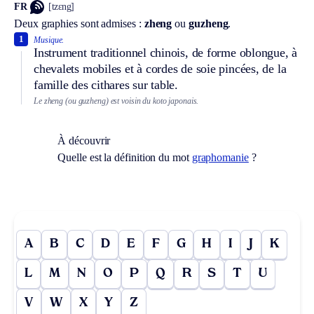
FR
[tzɛng]
Deux graphies sont admises :
zheng
ou
guzheng
.
1
Musique.
Instrument traditionnel chinois, de forme oblongue, à
chevalets mobiles et à cordes de soie pincées, de la
famille des cithares sur table.
Le zheng (ou guzheng) est voisin du koto japonais.
À découvrir
Quelle est la définition du mot
graphomanie
?
A
B
C
D
E
F
G
H
I
J
K
L
M
N
O
P
Q
R
S
T
U
V
W
X
Y
Z