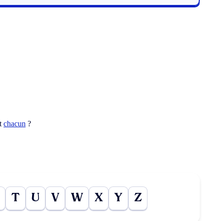
ot
chacun
?
T
U
V
W
X
Y
Z