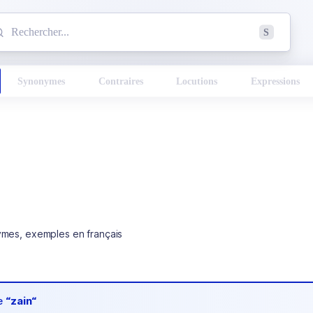
mmencez à chercher un mot dans le dictionnaire :
S
esults found.
Synonymes
Contraires
Locutions
Expressions
ymes, exemples en français
de
“zain“