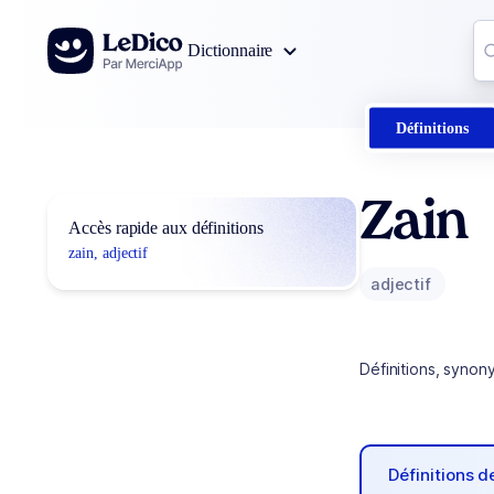
Aller au contenu
Co
Dictionnaire
0
r
Définitions
Zain
Accès rapide aux définitions
zain, adjectif
adjectif
Définitions, synon
Définitions 