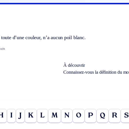
 toute d’une couleur, n’a aucun poil blanc.
ain.
À découvrir
Connaissez-vous la définition du m
H
I
J
K
L
M
N
O
P
Q
R
S