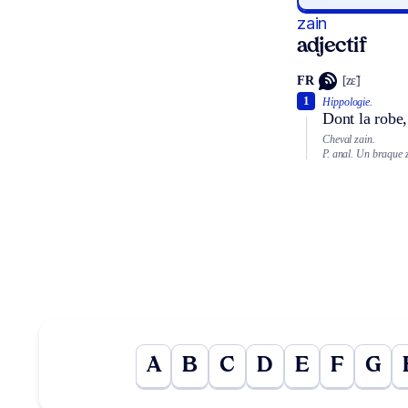
zain
adjectif
FR
[zɛ̃]
1
Hippologie.
Dont la robe,
Cheval zain.
P. anal.
Un braque z
A
B
C
D
E
F
G