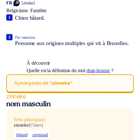
FR
[zinəkə]
Belgicisme.
Familier.
Chien bâtard.
1
2
Par extension.
Personne aux origines multiples qui vit à Bruxelles.
À découvrir
Quelle est la définition du mot
drap-housse
?
Synonymes de
“zinneke“
zinneke
nom masculin
Sens principaux
zinneke
[Chien]
bâtard
corniaud