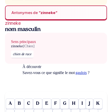
Antonymes de
“zinneke“
zinneke
nom masculin
Sens principaux
zinneke
[Chien]
chien de race
À découvrir
Savez-vous ce que signifie le mot
gaulois
?
A
B
C
D
E
F
G
H
I
J
K