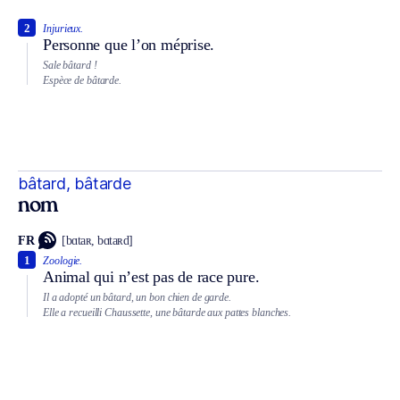
2
Injurieux.
Personne que l’on méprise.
Sale bâtard !
Espèce de bâtarde.
bâtard, bâtarde
nom
FR
[bɑtaʀ, bɑtaʀd]
1
Zoologie.
Animal qui n’est pas de race pure.
Il a adopté un bâtard, un bon chien de garde.
Elle a recueilli Chaussette, une bâtarde aux pattes blanches.