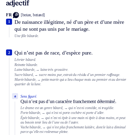
adjectif
FR
[bɑtaʀ, bɑtaʀd]
De naissance illégitime, né d’un père et d’une mère
1
qui ne sont pas unis par le mariage.
Une fille bâtarde.
Qui n’est pas de race, d’espèce pure.
2
Lévrier bâtard.
Reinette bâtarde.
Laine bâtarde,
→ laine très grossière.
Sucre bâtard,
→ sucre moins pur, extrait du résidu d’un premier raffinage.
Marée bâtarde,
→ petite marée qui a lieu chaque mois au premier et au dernier
quartier de la lune.
a
Sens figuré.
Qui n’est pas d’un caractère franchement déterminé.
Le drame est un genre bâtard,
→ qui n’est ni comédie, ni tragédie.
Porte bâtarde,
→ qui n’est ni porte cochère ni porte d’aller.
Épée bâtarde,
→ qui n’est ni épée à une main ni épée à deux mains, et peut
au besoin tenir lieu de l’une ou de l’autre.
Vache bâtarde,
→ qui n’est plus franchement laitière, dont le lait a diminué
parce qu’elle est redevenue pleine.