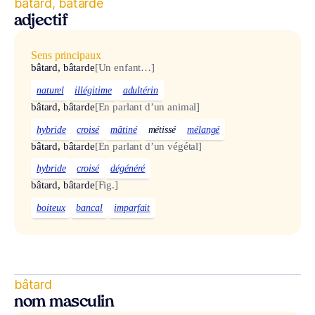
bâtard, bâtarde
adjectif
Sens principaux
bâtard, bâtarde
[Un enfant…]
naturel
illégitime
adultérin
bâtard, bâtarde
[En parlant d’un animal]
hybride
croisé
mâtiné
métissé
mélangé
bâtard, bâtarde
[En parlant d’un végétal]
hybride
croisé
dégénéré
bâtard, bâtarde
[Fig.]
boiteux
bancal
imparfait
bâtard
nom masculin