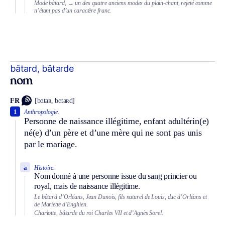
Mode bâtard,
→ un des quatre anciens modes du plain-chant, rejeté comme
n’étant pas d’un caractère franc.
bâtard, bâtarde
nom
FR
[bɑtaʀ, bɑtaʀd]
1
Anthropologie.
Personne de naissance illégitime, enfant adultérin(e)
né(e) d’un père et d’une mère qui ne sont pas unis
par le mariage.
a
Histoire.
Nom donné à une personne issue du sang princier ou
royal, mais de naissance illégitime.
Le bâtard d’Orléans, Jean Dunois, fils naturel de Louis, duc d’Orléans et
de Mariette d’Enghien.
Charlotte, bâtarde du roi Charles VII et d’Agnès Sorel.