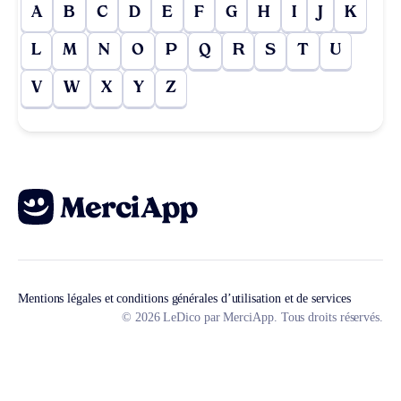
A
B
C
D
E
F
G
H
I
J
K
L
M
N
O
P
Q
R
S
T
U
V
W
X
Y
Z
Mentions légales et conditions générales d’utilisation et de services
© 2026 LeDico par MerciApp. Tous droits réservés.