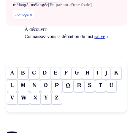
mélangé, mélangée
[En parlant d’une foule]
homogène
À découvrir
Connaissez-vous la définition du mot
salive
?
A
B
C
D
E
F
G
H
I
J
K
L
M
N
O
P
Q
R
S
T
U
V
W
X
Y
Z