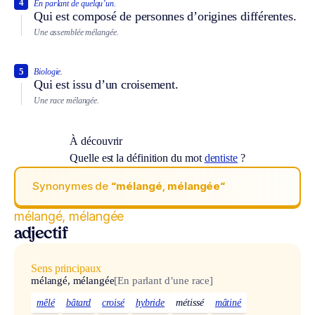
4
En parlant de quelqu’un.
Qui est composé de personnes d’origines différentes.
Une assemblée mélangée.
5
Biologie.
Qui est issu d’un croisement.
Une race mélangée.
À découvrir
Quelle est la définition du mot
dentiste
?
Synonymes de
“mélangé, mélangée“
mélangé, mélangée
adjectif
Sens principaux
mélangé, mélangée
[En parlant d’une race]
mêlé
bâtard
croisé
hybride
métissé
mâtiné