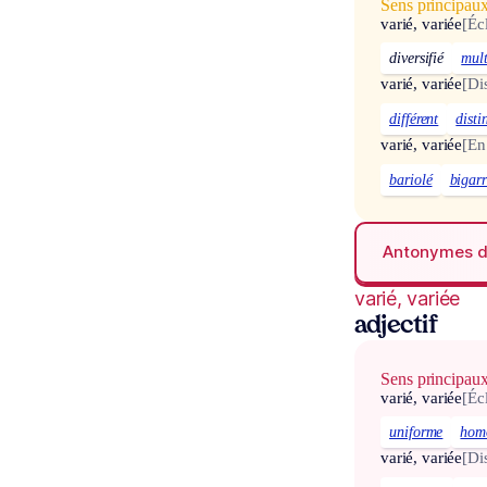
Sens principau
varié, variée
[Éc
diversifié
mult
varié, variée
[Di
différent
disti
varié, variée
[En
bariolé
bigar
Antonymes 
varié, variée
adjectif
Sens principau
varié, variée
[Éc
uniforme
hom
varié, variée
[Di