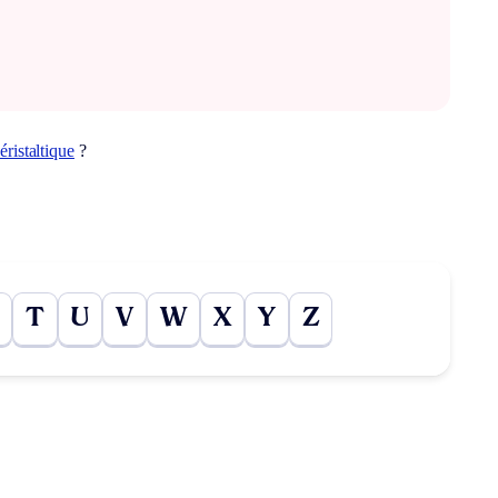
éristaltique
?
T
U
V
W
X
Y
Z