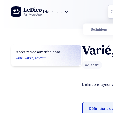
Aller au contenu
Co
Dictionnaire
0
r
Définitions
Varié
Accès rapide aux définitions
varié, variée, adjectif
adjectif
Définitions, synon
Définitions 