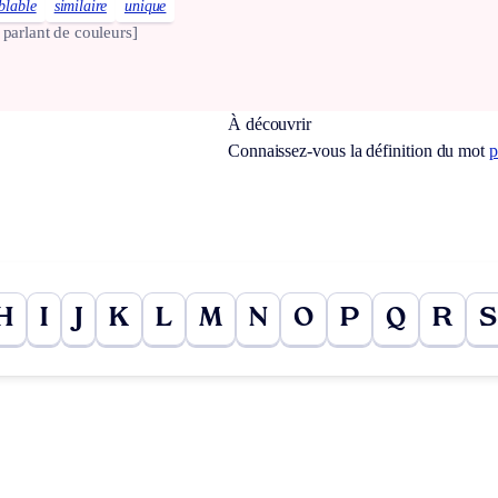
blable
similaire
unique
 parlant de couleurs]
À découvrir
Connaissez-vous la définition du mot
p
H
I
J
K
L
M
N
O
P
Q
R
S