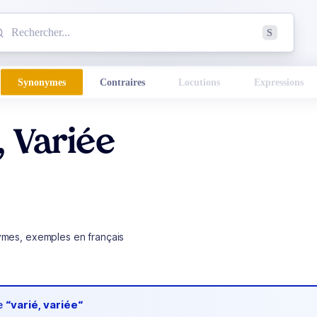
mmencez à chercher un mot dans le dictionnaire :
S
esults found.
Synonymes
Contraires
Locutions
Expressions
, Variée
ymes, exemples en français
de
“varié, variée“