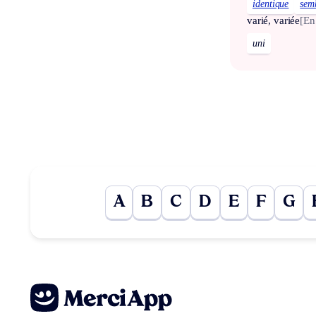
identique
sem
varié, variée
[En
uni
A
B
C
D
E
F
G