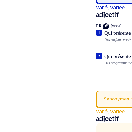
varié, variée
adjectif
FR
[vaʀje]
Qui présente 
1
Des parfums variés 
Qui présente 
2
Des programmes va
Synonymes 
varié, variée
adjectif