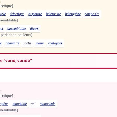
x
lectique]
iple
éclectique
disparate
hétéroclite
hétérogène
composite
ssemblable]
nct
dissemblable
divers
 parlant de couleurs]
ré
chamarré
taché
moiré
chatoyant
de
“varié, variée“
x
lectique]
ogène
monotone
uni
monocorde
ssemblable]