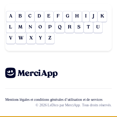
A
B
C
D
E
F
G
H
I
J
K
L
M
N
O
P
Q
R
S
T
U
V
W
X
Y
Z
Mentions légales et conditions générales d’utilisation et de services
© 2026 LeDico par MerciApp. Tous droits réservés.