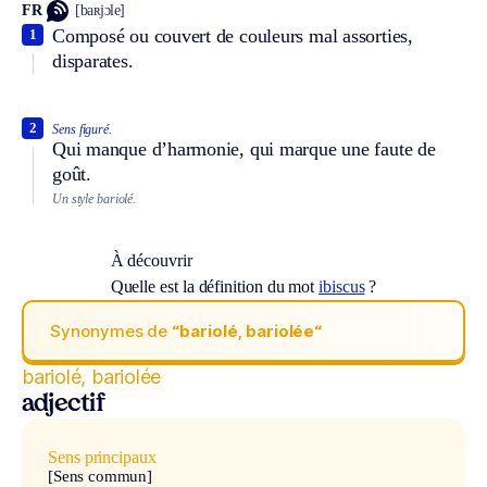
FR
[baʀjɔle]
Composé ou couvert de couleurs mal assorties,
1
disparates.
2
Sens figuré.
Qui manque d’harmonie, qui marque une faute de
goût.
Un style bariolé.
À découvrir
Quelle est la définition du mot
ibiscus
?
Synonymes de
“bariolé, bariolée“
bariolé, bariolée
adjectif
Sens principaux
[Sens commun]