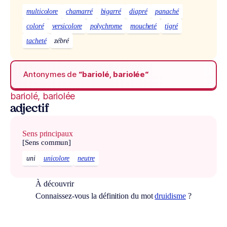
multicolore
chamarré
bigarré
diapré
panaché
coloré
versicolore
polychrome
moucheté
tigré
tacheté
zébré
Antonymes de
“bariolé, bariolée“
bariolé, bariolée
adjectif
Sens principaux
[Sens commun]
uni
unicolore
neutre
À découvrir
Connaissez-vous la définition du mot
druidisme
?