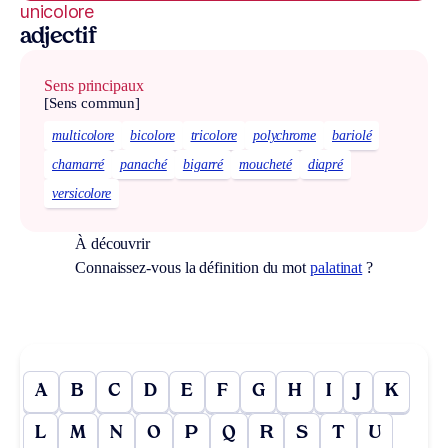
unicolore
adjectif
Sens principaux
[Sens commun]
multicolore
bicolore
tricolore
polychrome
bariolé
chamarré
panaché
bigarré
moucheté
diapré
versicolore
À découvrir
Connaissez-vous la définition du mot
palatinat
?
A
B
C
D
E
F
G
H
I
J
K
L
M
N
O
P
Q
R
S
T
U