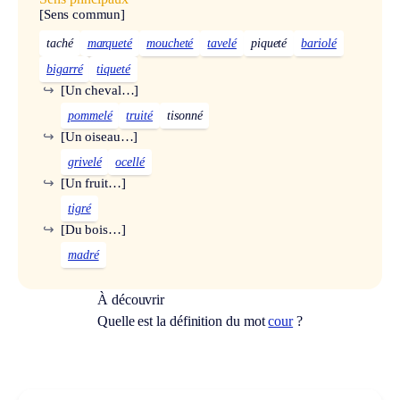
[Sens commun]
taché
marqueté
moucheté
tavelé
piqueté
bariolé
bigarré
tiqueté
↪
[Un cheval…]
pommelé
truité
tisonné
↪
[Un oiseau…]
grivelé
ocellé
↪
[Un fruit…]
tigré
↪
[Du bois…]
madré
À découvrir
Quelle est la définition du mot
cour
?