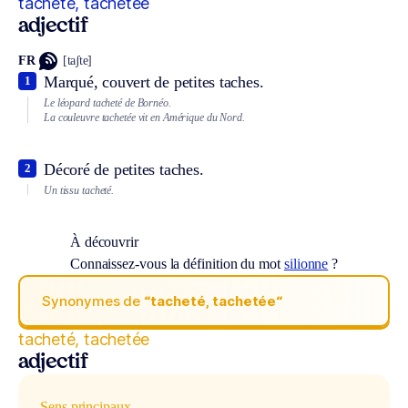
tacheté, tachetée
adjectif
FR
[taʃte]
Marqué, couvert de petites taches.
1
Le léopard tacheté de Bornéo.
La couleuvre tachetée vit en Amérique du Nord.
Décoré de petites taches.
2
Un tissu tacheté.
À découvrir
Connaissez-vous la définition du mot
silionne
?
Synonymes de
“tacheté, tachetée“
tacheté, tachetée
adjectif
Sens principaux