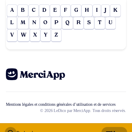
A
B
C
D
E
F
G
H
I
J
K
L
M
N
O
P
Q
R
S
T
U
V
W
X
Y
Z
Mentions légales et conditions générales d’utilisation et de services
© 2026 LeDico par MerciApp. Tous droits réservés.