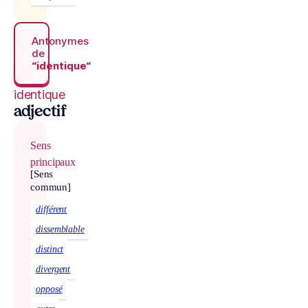
Antonymes
de
“identique“
identique
adjectif
Sens
principaux
[Sens
commun]
différent
dissemblable
distinct
divergent
opposé