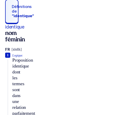
Définitions
de
“identique“
identique
nom
féminin
FR
[idɑ̃tik]
1
Logique.
Proposition
identique
dont
les
termes
sont
dans
une
relation
parfaitement