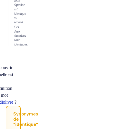
cette
équation
est
identique
au
second.
Ces
deux
chemises
sont
identiques.
couvrir
elle est
finition
 mot
diolivre
?
Synonymes
de
“identique“