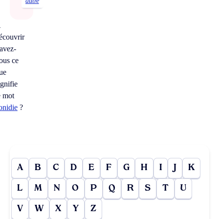
autre
À
écouvrir
avez-
ous ce
ue
ignifie
e mot
onidie
?
A
B
C
D
E
F
G
H
I
J
K
L
M
N
O
P
Q
R
S
T
U
V
W
X
Y
Z