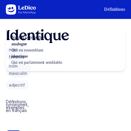
Aller au contenu
Définitions
Identique
Ne pas confondre
analogue
nom
Qui est ressemblant.
identique
féminin
Qui est parfaitement semblable.
nom
masculin
adjectif
Définitions,
synonymes,
exemples
en français