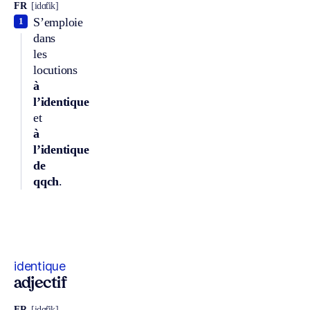
FR
[idɑ̃tik]
S’emploie
1
dans
les
locutions
à
l’identique
et
à
l’identique
de
qqch
.
identique
adjectif
FR
[idɑ̃tik]