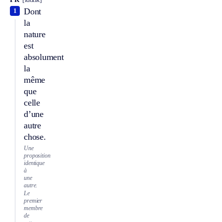
Dont
1
la
nature
est
absolument
la
même
que
celle
d’une
autre
chose.
Une
proposition
identique
à
une
autre.
Le
premier
membre
de