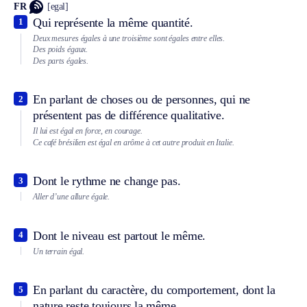
FR
[egal]
Qui représente la même quantité.
1
Deux mesures égales à une troisième sont égales entre elles.
Des poids égaux.
Des parts égales.
En parlant de choses ou de personnes, qui ne
2
présentent pas de différence qualitative.
Il lui est égal en force, en courage.
Ce café brésilien est égal en arôme à cet autre produit en Italie.
Dont le rythme ne change pas.
3
Aller d’une allure égale.
Dont le niveau est partout le même.
4
Un terrain égal.
En parlant du caractère, du comportement, dont la
5
nature reste toujours la même.