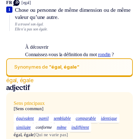
FR
[egal]
Chose ou personne de même dimension ou de même
1
valeur qu’une autre.
Il a trouvé son égal.
Elle n’a pas son égale.
À découvrir
Connaissez-vous la définition du mot
rondin
?
Synonymes de
“égal, égale“
égal, égale
adjectif
Sens principaux
[Sens commun]
équivalent
pareil
semblable
comparable
identique
similaire
conforme
même
indifférent
égal, égale
[Qui ne varie pas]