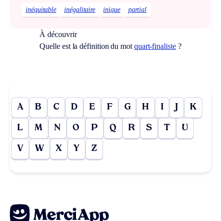
inéquitable
inégalitaire
inique
partial
À découvrir
Quelle est la définition du mot
quart-finaliste
?
A
B
C
D
E
F
G
H
I
J
K
L
M
N
O
P
Q
R
S
T
U
V
W
X
Y
Z