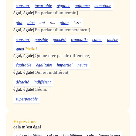
constant
invariable
régulier
uniforme
monotone
égal, égale
[En parlant d’un terrain]
plat
plan
uni
ras
plain
lisse
égal, égale
[En parlant d’un tempérament]
constant
paisible
pondéré
tranquille
calme
amène
quiet
[Vieilli]
égal, égale
[Qui ne crée pas de différence]
équitable
égalitaire
impartial
neutre
égal, égale
[Qui est indifférent]
détaché
indifférent
égal, égale
[Géom.]
superposable
Expressions
cela m’est égal
cela m’indiffère
cela m’est indifférent
cela m’importe peu