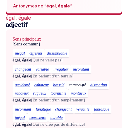
Antonymes de
“égal, égale“
égal, égale
adjectif
Sens principaux
[Sens commun]
inégal
différent
dissemblable
égal, égale
[Qui ne varie pas]
changeant
variable
irrégulier
inconstant
égal, égale
[En parlant d’un terrain]
accidenté
cahoteux
bosselé
entrecoupé
discontinu
raboteux
rugueux
tourmenté
montueux
égal, égale
[En parlant d’un tempérament]
inconstant
lunatique
changeant
versatile
fantasque
inégal
capricieux
instable
égal, égale
[Qui ne crée pas de différence]