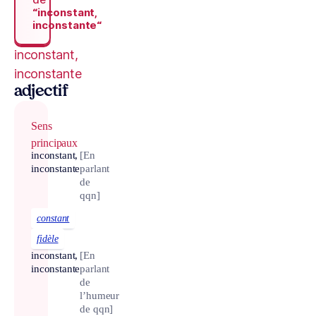
“inconstant,
inconstante“
inconstant,
inconstante
adjectif
Sens
principaux
inconstant,
[En
inconstante
parlant
de
qqn]
constant
fidèle
inconstant,
[En
inconstante
parlant
de
l’humeur
de qqn]