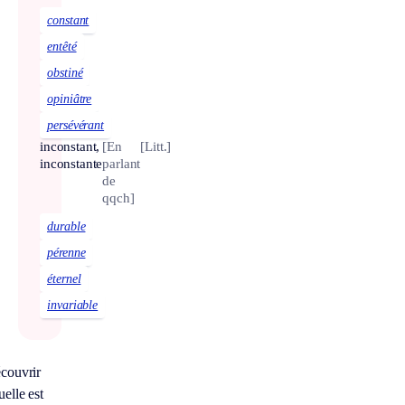
constant
entêté
obstiné
opiniâtre
persévérant
inconstant,
[En
[Litt.]
inconstante
parlant
de
qqch]
durable
pérenne
éternel
invariable
couvrir
elle est