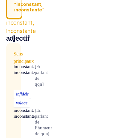
“inconstant,
inconstante“
inconstant,
inconstante
adjectif
Sens
principaux
inconstant,
[En
inconstante
parlant
de
qqn]
infidèle
volage
inconstant,
[En
inconstante
parlant
de
l’humeur
de qqn]