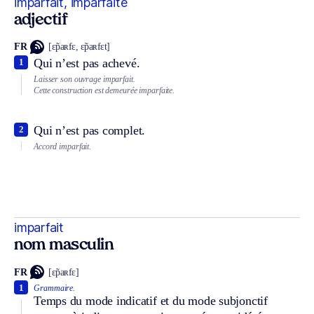
imparfait, imparfaite
adjectif
FR
[ɛ̃paʀfɛ, ɛ̃paʀfɛt]
Qui n’est pas achevé.
1
Laisser son ouvrage imparfait.
Cette construction est demeurée imparfaite.
Qui n’est pas complet.
2
Accord imparfait.
imparfait
nom masculin
FR
[ɛ̃paʀfɛ]
1
Grammaire.
Temps du mode indicatif et du mode subjonctif