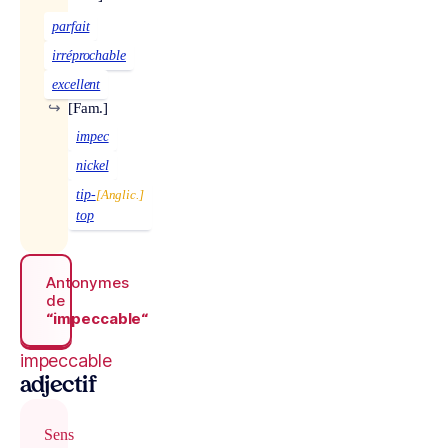
parfait
irréprochable
excellent
↪
[Fam.]
impec
nickel
tip-
[Anglic.]
top
Antonymes
de
“impeccable“
impeccable
adjectif
Sens