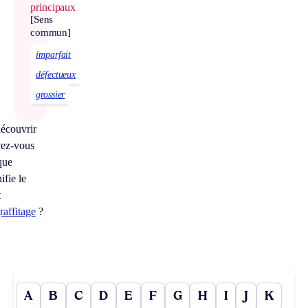
principaux
[Sens
commun]
imparfait
défectueux
grossier
écouvrir
ez-vous
que
ifie le
t
raffitage
?
A
B
C
D
E
F
G
H
I
J
K