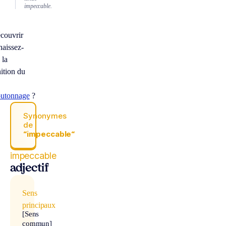
impeccable.
couvrir
aissez-
 la
nition du
utonnage
?
Synonymes
de
“impeccable“
impeccable
adjectif
Sens
principaux
[Sens
commun]