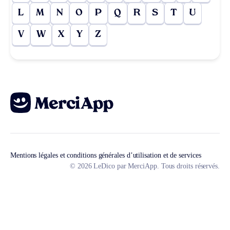
L
M
N
O
P
Q
R
S
T
U
V
W
X
Y
Z
Mentions légales et conditions générales d’utilisation et de services
© 2026 LeDico par MerciApp. Tous droits réservés.