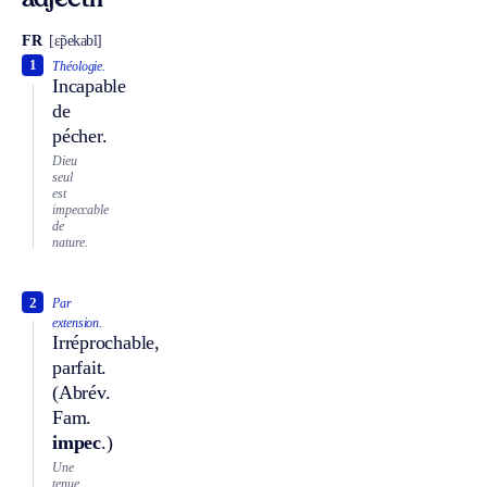
adjectif
FR
[ɛ̃pekabl]
1
Théologie.
Incapable
de
pécher.
Dieu
seul
est
impeccable
de
nature.
2
Par
extension.
Irréprochable,
parfait.
(
Abrév.
Fam.
impec
.)
Une
tenue