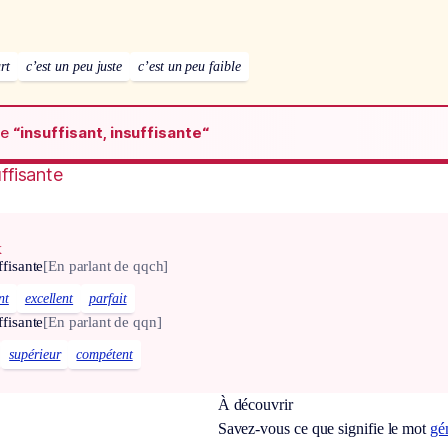
rt
c’est un peu juste
c’est un peu faible
de
“insuffisant, insuffisante“
uffisante
x
ffisante
[En parlant de qqch]
nt
excellent
parfait
ffisante
[En parlant de qqn]
supérieur
compétent
À découvrir
Savez-vous ce que signifie le mot
gé