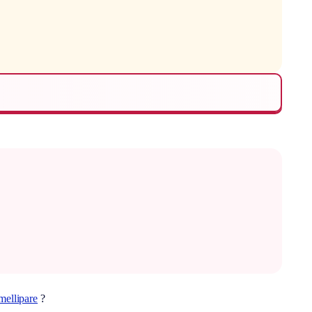
mellipare
?