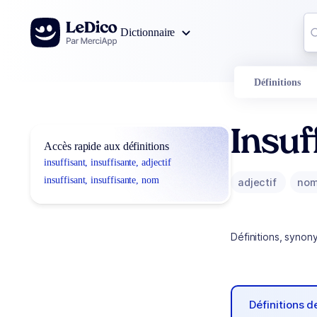
Aller au contenu
Co
Dictionnaire
0
r
Définitions
Insuf
Accès rapide aux définitions
insuffisant, insuffisante, adjectif
insuffisant, insuffisante, nom
adjectif
no
Définitions, synon
Définitions 