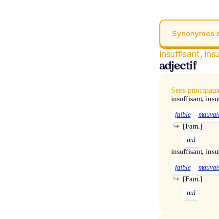
Synonymes 
insuffisant, ins
adjectif
Sens principau
insuffisant, insu
faible
mauvai
↪
[Fam.]
nul
insuffisant, insu
faible
mauvai
↪
[Fam.]
nul