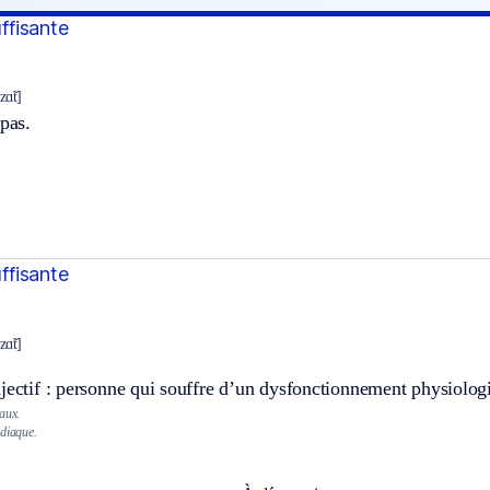
uffisante
zɑ̃t]
 pas.
uffisante
zɑ̃t]
jectif : personne qui souffre d’un dysfonctionnement physiolog
aux.
rdiaque.