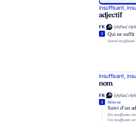
insuffisant, ins
adjectif
FR
[ɛ̃syfizɑ̃, ɛ̃syfi
Qui ne suffit
1
Somme insuffisante.
insuffisant, ins
nom
FR
[ɛ̃syfizɑ̃, ɛ̃syfi
1
Médecine.
Suivi d’un ad
Des insuffisants rén
Une insuffisante ca