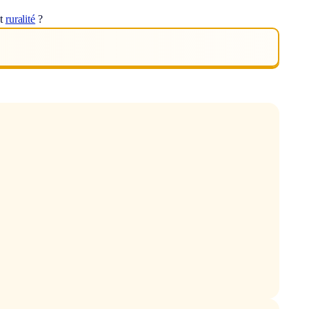
ot
ruralité
?