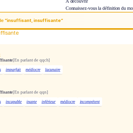
À découvrir
Connaissez-vous la définition du m
de
“insuffisant, insuffisante“
uffisante
x
ffisante
[En parlant de qqch]
s
imparfait
médiocre
lacunaire
ffisante
[En parlant de qqn]
s
incapable
inapte
inférieur
médiocre
incompétent