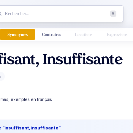
mmencez à chercher un mot dans le dictionnaire :
S
esults found.
Synonymes
Contraires
Locutions
Expressions
fisant, Insuffisante
m
ymes, exemples en français
de
“insuffisant, insuffisante“