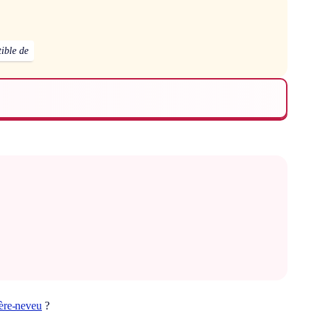
tible de
ière-neveu
?