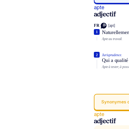
apte
adjectif
FR
[apt]
Naturellemen
1
Apte au travail.
2
Jurisprudence.
Qui a qualité
Apte à tester, à poss
Synonymes 
apte
adjectif