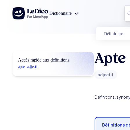
Aller au contenu
Co
Dictionnaire
0
r
Définitions
Apte
Accès rapide aux définitions
apte, adjectif
adjectif
Définitions, synon
Définitions 