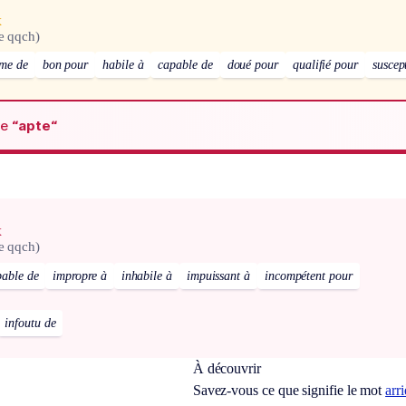
x
re qqch)
me de
bon pour
habile à
capable de
doué pour
qualifié pour
suscep
de
“apte“
x
re qqch)
pable de
impropre à
inhabile à
impuissant à
incompétent pour
infoutu de
À découvrir
Savez-vous ce que signifie le mot
arr