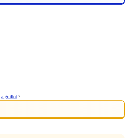
t
aiguillot
?