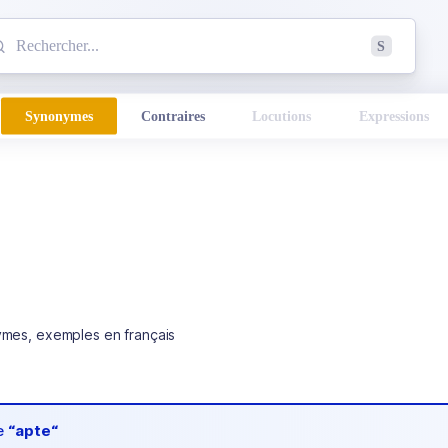
mmencez à chercher un mot dans le dictionnaire :
S
esults found.
Synonymes
Contraires
Locutions
Expressions
ymes, exemples en français
de
“apte“