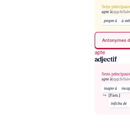
Sens principau
apte à
(qqch/fai
propre à
à mê
Antonymes 
apte
adjectif
Sens principau
apte à
(qqch/fai
inapte à
inca
↪
[Fam.]
infichu de