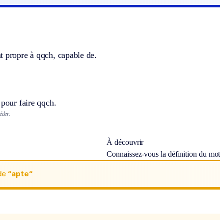
t propre à qqch, capable de.
 pour faire qqch.
éder.
À découvrir
Connaissez-vous la définition du mo
de
“apte“