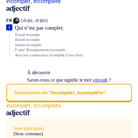
incomplet, incomplète
adjectif
FR
[ɛ̃kɔ̃plɛ, ɛ̃kɔ̃plɛt]
Qui n’est pas complet.
1
Travail incomplet.
Recueil incomplet.
Somme incomplète.
P. anal.
Renseignements incomplets.
Avoir une connaissance incomplète d’une chose.
À découvrir
Savez-vous ce que signifie le mot
vitrosité
?
Synonymes de
“incomplet, incomplète“
incomplet, incomplète
adjectif
Sens principaux
[Sens commun]