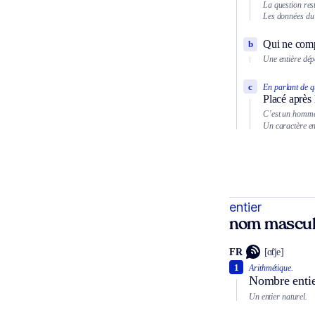
La question rest
Les données du 
Qui ne comp
b
Une entière dé
c
En parlant de q
Placé après 
C’est un homme 
Un caractère en
entier
nom mascul
FR
[ɑ̃tje]
1
Arithmétique.
Nombre entie
Un entier naturel.