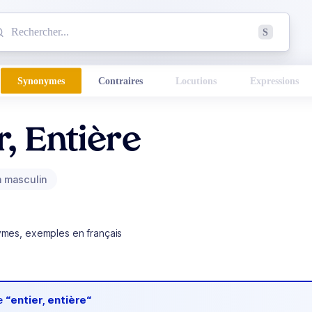
mmencez à chercher un mot dans le dictionnaire :
S
esults found.
Synonymes
Contraires
Locutions
Expressions
r, Entière
 masculin
ymes, exemples en français
de
“entier, entière“