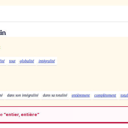
in
x
lité
tout
globalité
intégralité
té
dans son intégralité
dans sa totalité
entièrement
complètement
tota
de
“entier, entière“