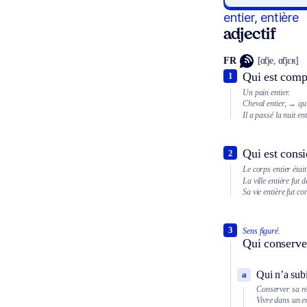
entier, entière
adjectif
FR
[ɑ̃tje, ɑ̃tjɛʀ]
Qui est compl
1
Un pain entier.
Cheval entier,
→ qui
Il a passé la nuit ent
Qui est consi
2
Le corps entier étai
La ville entière fut d
Sa vie entière fut c
3
Sens figuré.
Qui conserve 
Qui n’a subi
a
Conserver sa ré
Vivre dans un e