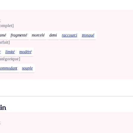
x
omplet]
tamé
fragmenté
morcelé
demi
raccourci
tronqué
arfait]
t
limité
modéré
atégorique]
commodant
souple
in
x