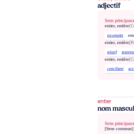
adjectif
Sens principau
entier, entière
[C
incomplet
en
entier, entière
[P
relatif
restrein
entier, entière
[C
conciliant
ac
entier
nom mascul
Sens principau
[Sens commun]