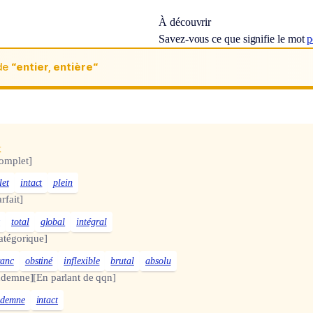
À découvrir
Savez-vous ce que signifie le mot
p
de
“entier, entière“
x
omplet]
let
intact
plein
arfait]
t
total
global
intégral
atégorique]
ranc
obstiné
inflexible
brutal
absolu
ndemne]
[En parlant de qqn]
ndemne
intact