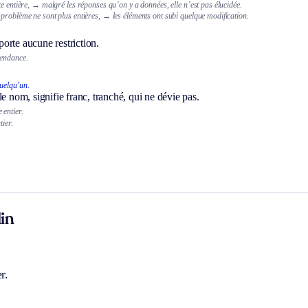
e entière,
→ malgré les réponses qu’on y a données, elle n’est pas élucidée.
problème ne sont plus entières,
→ les éléments ont subi quelque modification.
orte aucune restriction.
pendance.
uelqu’un.
le nom, signifie franc, tranché, qui ne dévie pas.
entier.
tier.
in
r.