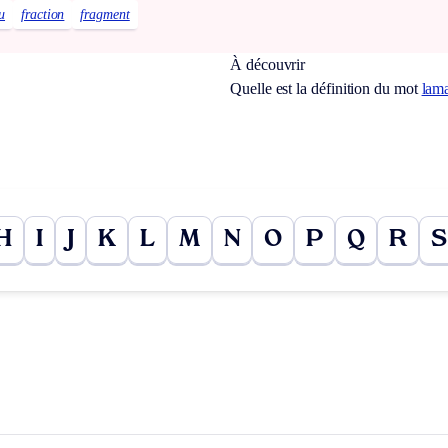
u
fraction
fragment
À découvrir
Quelle est la définition du mot
lam
H
I
J
K
L
M
N
O
P
Q
R
S