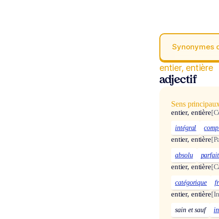
Synonymes 
entier, entière
adjectif
Sens principau
entier, entière
[C
intégral
comp
entier, entière
[P
absolu
parfai
entier, entière
[C
catégorique
f
entier, entière
[I
sain et sauf
i