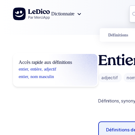
Aller au contenu
Co
Dictionnaire
0
r
Définitions
Entie
Accès rapide aux définitions
entier, entière, adjectif
entier, nom masculin
adjectif
nom
Définitions, synon
Définitions 