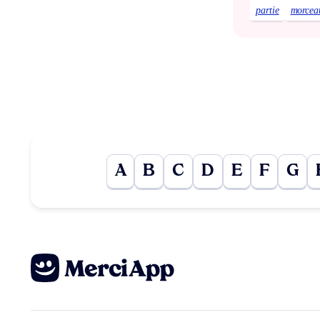
partie
morcea
A
B
C
D
E
F
G