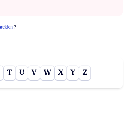
arckien
?
T
U
V
W
X
Y
Z