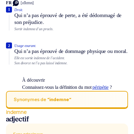
FR
[ɛ̃dɛmn]
1
Droit.
Qui n’a pas éprouvé de perte, a été dédommagé de
son préjudice.
Sortir indemne d’un procès.
2
Usage courant.
Qui n’a pas éprouvé de dommage physique ou moral.
Elle est sortie indemne de l’accident.
Son divorce ne l’a pas laissé indemne.
À découvrir
Connaissez-vous la définition du mot
péripétie
?
Synonymes de
“indemne“
indemne
adjectif