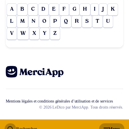
A
B
C
D
E
F
G
H
I
J
K
L
M
N
O
P
Q
R
S
T
U
V
W
X
Y
Z
Mentions légales et conditions générales d’utilisation et de services
© 2026 LeDico par MerciApp. Tous droits réservés.
Rechercher
Menu