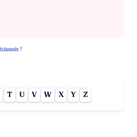
échaussée
?
T
U
V
W
X
Y
Z