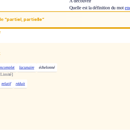
À découvrir
Quelle est la définition du mot
en
de
“partiel, partielle“
e
x
incomplet
lacunaire
échelonné
[Limité]
relatif
réduit