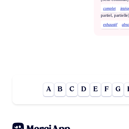
complet
intég
partiel, partielle
exhaustif
abso
A
B
C
D
E
F
G