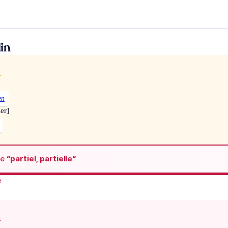
in
x
en
ier]
de
“partiel, partielle“
e
x