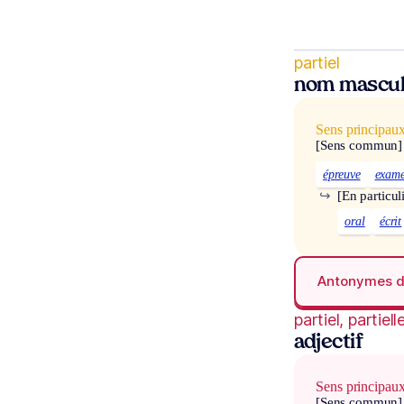
partiel
nom mascul
Sens principau
[Sens commun]
épreuve
exam
↪
[En particul
oral
écrit
Antonymes 
partiel, partiell
adjectif
Sens principau
[Sens commun]