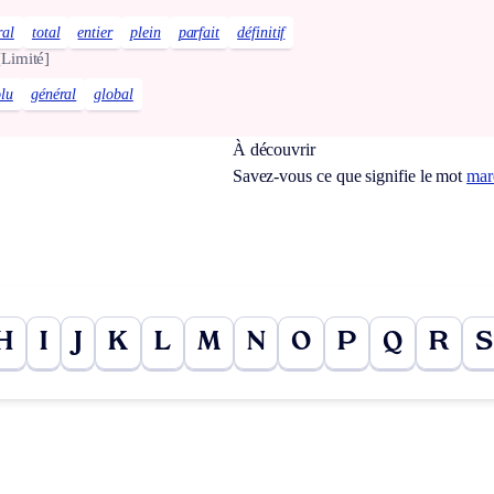
ral
total
entier
plein
parfait
définitif
[Limité]
lu
général
global
À découvrir
Savez-vous ce que signifie le mot
mar
H
I
J
K
L
M
N
O
P
Q
R
S