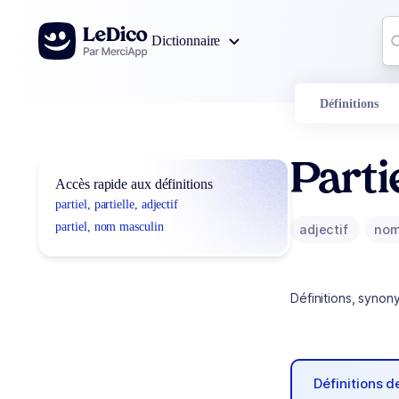
Aller au contenu
Co
Dictionnaire
0
r
Définitions
Partie
Accès rapide aux définitions
partiel, partielle, adjectif
partiel, nom masculin
adjectif
nom
Définitions, synon
Définitions 