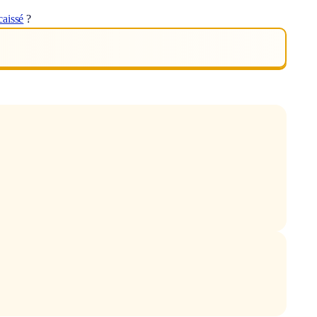
caissé
?