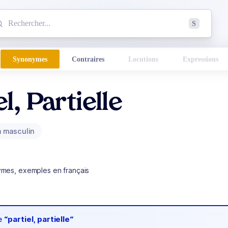
mmencez à chercher un mot dans le dictionnaire :
S
esults found.
Synonymes
Contraires
Locutions
Expressions
l, Partielle
 masculin
ymes, exemples en français
de
“partiel, partielle“