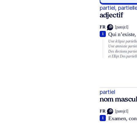
partiel, partiell
adjectif
FR
[paʀsjɛl]
Qui n’existe,
1
Une éclipse partielle
Une amnistie partiel
Des élections partiel
et
Ellipt
Des partiell
partiel
nom mascul
FR
[paʀsjɛl]
Examen, contr
1