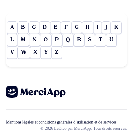
A
B
C
D
E
F
G
H
I
J
K
L
M
N
O
P
Q
R
S
T
U
V
W
X
Y
Z
Mentions légales et conditions générales d’utilisation et de services
© 2026 LeDico par MerciApp. Tous droits réservés.