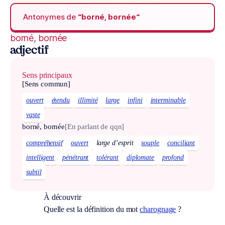
Antonymes de
“borné, bornée“
borné, bornée
adjectif
Sens principaux
[Sens commun]
ouvert
étendu
illimité
large
infini
interminable
vaste
borné, bornée
[En parlant de qqn]
compréhensif
ouvert
large d’esprit
souple
conciliant
intelligent
pénétrant
tolérant
diplomate
profond
subtil
À découvrir
Quelle est la définition du mot
charognage
?