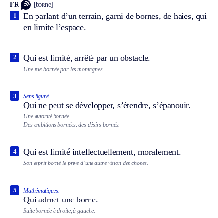
FR
[bɔʀne]
En parlant d’un terrain, garni de bornes, de haies, qui
1
en limite l’espace.
Qui est limité, arrêté par un obstacle.
2
Une vue bornée par les montagnes.
3
Sens figuré.
Qui ne peut se développer, s’étendre, s’épanouir.
Une autorité bornée.
Des ambitions bornées, des désirs bornés.
Qui est limité intellectuellement, moralement.
4
Son esprit borné le prive d’une autre vision des choses.
5
Mathématiques.
Qui admet une borne.
Suite bornée à droite, à gauche.