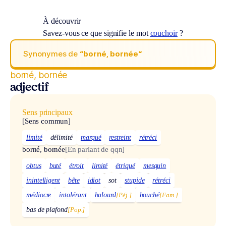
À découvrir
Savez-vous ce que signifie le mot
couchoir
?
Synonymes de
“borné, bornée“
borné, bornée
adjectif
Sens principaux
[Sens commun]
limité
délimité
marqué
restreint
rétréci
borné, bornée
[En parlant de qqn]
obtus
buté
étroit
limité
étriqué
mesquin
inintelligent
bête
idiot
sot
stupide
rétréci
médiocre
intolérant
balourd
[Péj.]
bouché
[Fam.]
bas de plafond
[Pop.]