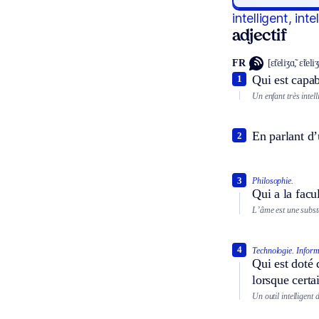
intelligent, inte
adjectif
FR
[ɛ̃teliʒɑ̃, ɛ̃teliʒ
Qui est capab
1
Un enfant très intell
En parlant d’
2
3
Philosophie.
Qui a la facu
L’âme est une substa
4
Technologie.
Inform
Qui est doté 
lorsque certa
Un outil intelligent 