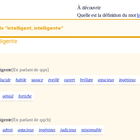
À découvrir
Quelle est la définition du mot
b
de
“intelligent, intelligente“
lligente
x
ligente
[En parlant de qqn]
lucide
habile
sagace
éveillé
ouvert
brillant
astucieux
ingénieux
génial
fortiche
ligente
[En parlant de qqch]
adroit
astucieux
ingénieux
judicieux
raisonnable