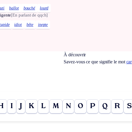
uti
ballot
bouché
lourd
ligente
[En parlant de qqch]
tupide
idiot
bête
inepte
À découvrir
Savez-vous ce que signifie le mot
ca
H
I
J
K
L
M
N
O
P
Q
R
S