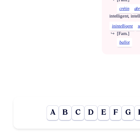
crétin
abr
intelligent, intel
inintelligent
s
↪
[Fam.]
ballot
A
B
C
D
E
F
G