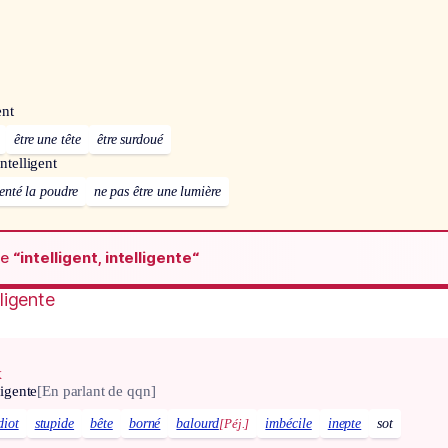
ent
être une tête
être surdoué
intelligent
enté la poudre
ne pas être une lumière
de
“intelligent, intelligente“
lligente
x
ligente
[En parlant de qqn]
diot
stupide
bête
borné
balourd
[Péj.]
imbécile
inepte
sot