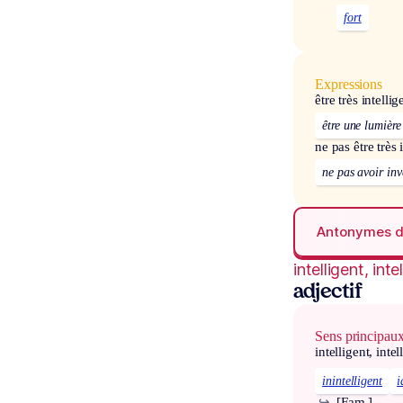
fort
Expressions
être très intellig
être une lumière
ne pas être très 
ne pas avoir inv
Antonymes 
intelligent, inte
adjectif
Sens principau
intelligent, intel
inintelligent
i
↪
[Fam.]