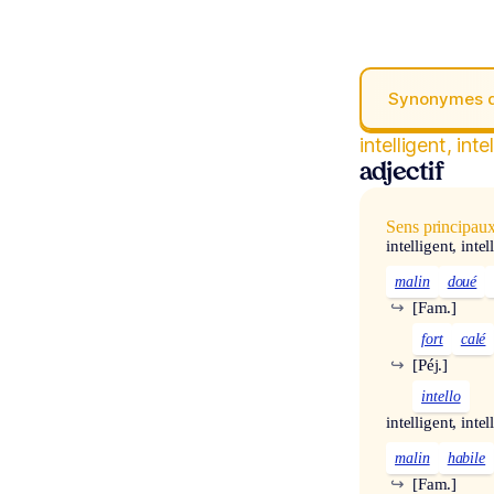
Synonymes 
intelligent, inte
adjectif
Sens principau
intelligent, intel
malin
doué
↪
[Fam.]
fort
calé
↪
[Péj.]
intello
intelligent, intel
malin
habile
↪
[Fam.]