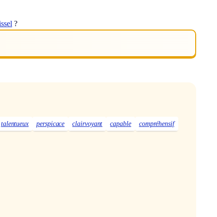
issel
?
talentueux
perspicace
clairvoyant
capable
compréhensif