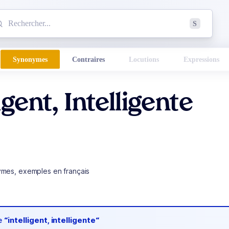
mmencez à chercher un mot dans le dictionnaire :
S
esults found.
Synonymes
Contraires
Locutions
Expressions
igent, Intelligente
ymes, exemples en français
de
“intelligent, intelligente“