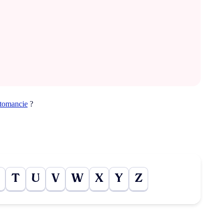
rtomancie
?
T
U
V
W
X
Y
Z