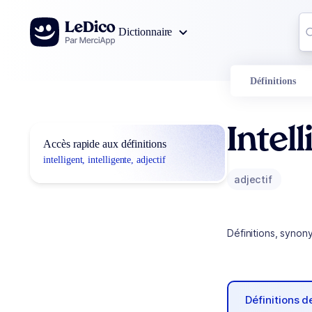
Aller au contenu
Co
Dictionnaire
0
r
Définitions
Intell
Accès rapide aux définitions
intelligent, intelligente, adjectif
adjectif
Définitions, synon
Définitions 