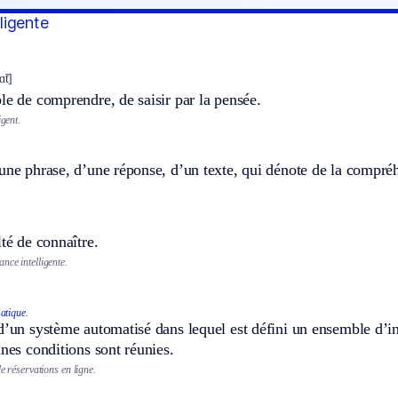
lligente
ɑ̃t]
le de comprendre, de saisir par la pensée.
igent.
une phrase, d’une réponse, d’un texte, qui dénote de la compré
lté de connaître.
nce intelligente.
atique.
d’un système automatisé dans lequel est défini un ensemble d’i
ines conditions sont réunies.
de réservations en ligne.