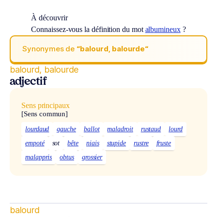
À découvrir
Connaissez-vous la définition du mot
albumineux
?
Synonymes de
“balourd, balourde“
balourd, balourde
adjectif
Sens principaux
[Sens commun]
lourdaud
gauche
ballot
maladroit
rustaud
lourd
empoté
sot
bête
niais
stupide
rustre
fruste
malappris
obtus
grossier
balourd