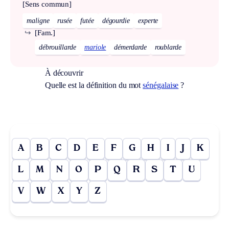
[Sens commun]
maligne
rusée
futée
dégourdie
experte
↪
[Fam.]
débrouillarde
mariole
démerdarde
roublarde
À découvrir
Quelle est la définition du mot
sénégalaise
?
A
B
C
D
E
F
G
H
I
J
K
L
M
N
O
P
Q
R
S
T
U
V
W
X
Y
Z