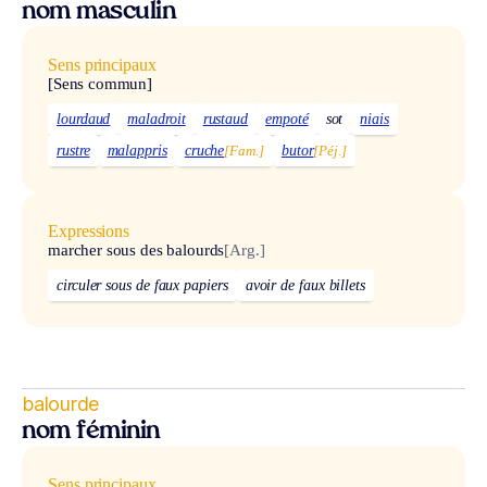
nom masculin
Sens principaux
[Sens commun]
lourdaud
maladroit
rustaud
empoté
sot
niais
rustre
malappris
cruche
[Fam.]
butor
[Péj.]
Expressions
marcher sous des balourds
[Arg.]
circuler sous de faux papiers
avoir de faux billets
balourde
nom féminin
Sens principaux