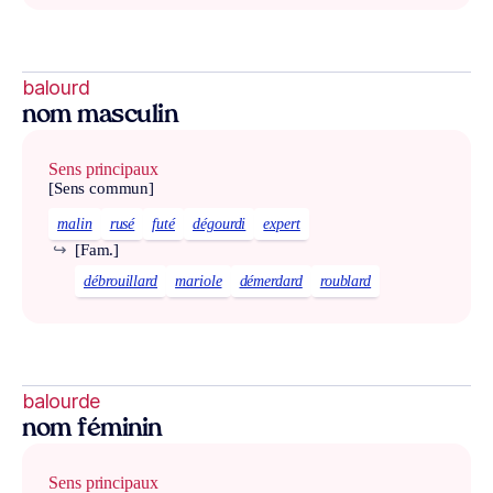
balourd
nom masculin
Sens principaux
[Sens commun]
malin
rusé
futé
dégourdi
expert
↪
[Fam.]
débrouillard
mariole
démerdard
roublard
balourde
nom féminin
Sens principaux