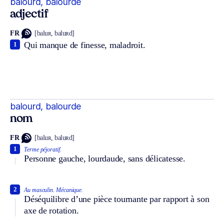
balourd, balourde
adjectif
FR
[baluʀ, baluʀd]
Qui manque de finesse, maladroit.
1
balourd, balourde
nom
FR
[baluʀ, baluʀd]
1
Terme péjoratif.
Personne gauche, lourdaude, sans délicatesse.
2
Au masculin.
Mécanique.
Déséquilibre d’une pièce tournante par rapport à son
axe de rotation.