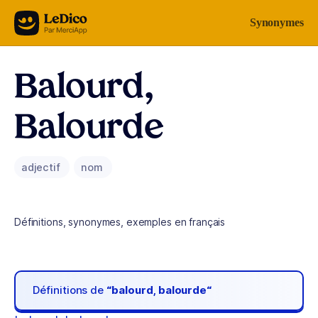
Aller au contenu
Synonymes
Balourd,
Balourde
adjectif
nom
Définitions, synonymes, exemples en français
Définitions de
“balourd, balourde“