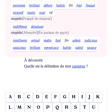
pertinent
brillant
déluré
habile
fin
futé
finaud
inventif
malin
rusé
vif
stupide
[Frappé de stupeur]
indifférent
désabusé
stupide
[Absurde]
[En parlant de qqch]
intelligent
génial
malin
futé
fin
adroit
judicieux
astucieux
brillant
perspicace
habile
subtil
sagace
À découvrir
Quelle est la définition du mot
campeur
?
A
B
C
D
E
F
G
H
I
J
K
L
M
N
O
P
Q
R
S
T
U