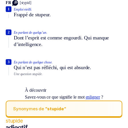
FR
[stypid]
1
Emploi vieilli.
Frappé de stupeur.
2
En parlant de quelqu’un.
Dont l’esprit est comme engourdi. Qui manque
d’intelligence.
3
En parlant de quelque chose.
Qui n’est pas réfléchi, qui est absurde.
Une question stupide.
À découvrir
Savez-vous ce que signifie le mot
enligner
?
Synonymes de
“stupide“
stupide