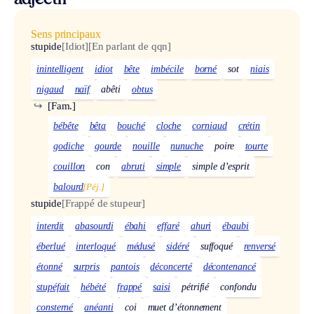
adjectif
Sens principaux
stupide
[Idiot]
[En parlant de qqn]
inintelligent
idiot
bête
imbécile
borné
sot
niais
nigaud
naïf
abêti
obtus
↪
[Fam.]
bébête
bêta
bouché
cloche
corniaud
crétin
godiche
gourde
nouille
nunuche
poire
tourte
couillon
con
abruti
simple
simple d’esprit
balourd
[Péj.]
stupide
[Frappé de stupeur]
interdit
abasourdi
ébahi
effaré
ahuri
ébaubi
éberlué
interloqué
médusé
sidéré
suffoqué
renversé
étonné
surpris
pantois
déconcerté
décontenancé
stupéfait
hébété
frappé
saisi
pétrifié
confondu
consterné
anéanti
coi
muet d’étonnement