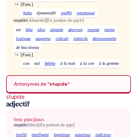
↪
[Fam.]
baba
époustouflé
soufflé
estomaqué
stupide
[Absurde]
[En parlant de qqch]
sot
bête
idiot
absurde
aberrant
insensé
inepte
loufoque
saugrenu
ridicule
imbécile
déraisonnable
de bas niveau
↪
[Fam.]
con
nul
bébête
à la noix
à la con
à la gomme
Antonymes de
“stupide“
stupide
adjectif
Sens principaux
stupide
[Idiot]
[En parlant de qqn]
éveillé
intelligent
ingénieux
astucieux
judicieux